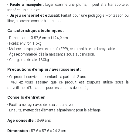
-
Facile à manipuler:
Léger comme une plume, il peut être transporté et
rangé en un clin d'œil.
-
Un jeu sensoriel et éducatif:
Parfait pour une pédagogie Montessori ou
libre, en crèche comme à la maison.
Caractéristiques techniques :
- Dimensions: Ø 57,6 cm x H 24,3 cm.
- Poids: environ 1,6kg.
- Matière: polypropylène expansé (EPP), résistant à l’eau et recyclable.
- Âge recommandé: dès la naissance sous supervision.
- Charge maximale: 180kg.
Précautions d’emploi / avertissement :
- Ce produit convient aux enfants à partir de 3 ans.
- Veuillez vous assurer que ce produit est toujours utilisé sous la
surveillance d'Un adulte pour les enfants de tout âge.
Conseils d’entretien :
- Facile à nettoyer avec de l'eau et du savon.
- Ensuite, mettez des éléments séparément pour le séchage.
Age conseillé :
3-99 ans
Dimension :
57.6 x 57.6 x 24.3 cm