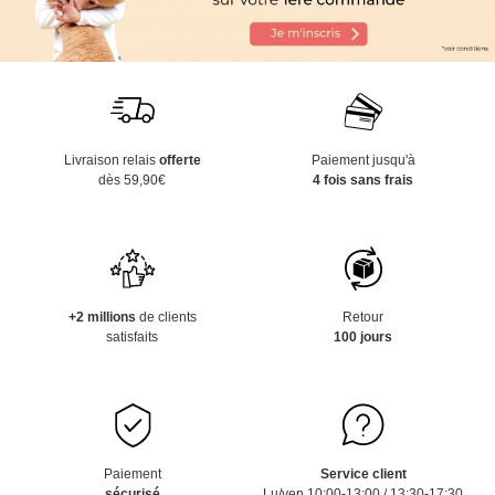
Livraison relais
offerte
Paiement jusqu'à
dès 59,90€
4 fois sans frais
+2 millions
de clients
Retour
satisfaits
100 jours
Paiement
Service client
sécurisé
Lu/ven 10:00-13:00 / 13:30-17:30