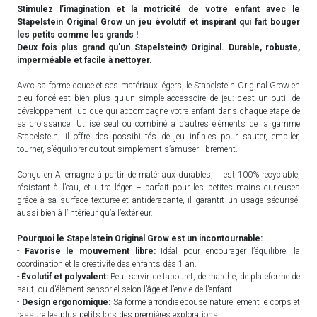
Stimulez l’imagination et la motricité de votre enfant avec le
Stapelstein Original Grow un jeu évolutif et inspirant qui fait bouger
les petits comme les grands !
Deux fois plus grand qu'un Stapelstein® Original. Durable, robuste,
imperméable et facile à nettoyer.
Avec sa forme douce et ses matériaux légers, le Stapelstein Original Grow en
bleu foncé est bien plus qu’un simple accessoire de jeu: c’est un outil de
développement ludique qui accompagne votre enfant dans chaque étape de
sa croissance. Utilisé seul ou combiné à d’autres éléments de la gamme
Stapelstein, il offre des possibilités de jeu infinies pour sauter, empiler,
tourner, s’équilibrer ou tout simplement s’amuser librement.
Conçu en Allemagne à partir de matériaux durables, il est 100% recyclable,
résistant à l’eau, et ultra léger – parfait pour les petites mains curieuses
grâce à sa surface texturée et antidérapante, il garantit un usage sécurisé,
aussi bien à l’intérieur qu’à l’extérieur.
Pourquoi le Stapelstein Original Grow est un incontournable:
-
Favorise le mouvement libre:
Idéal pour encourager l’équilibre, la
coordination et la créativité des enfants dès 1 an.
-
Évolutif et polyvalent:
Peut servir de tabouret, de marche, de plateforme de
saut, ou d’élément sensoriel selon l’âge et l’envie de l’enfant.
-
Design ergonomique:
Sa forme arrondie épouse naturellement le corps et
rassure les plus petits lors des premières explorations.