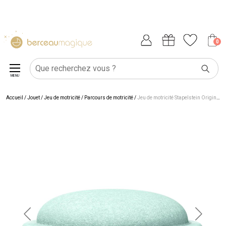
0
MENU
Accueil
/
Jouet
/
Jeu de motricité
/
Parcours de motricité
/
Jeu de motricité Stapelstein Original Grow light green