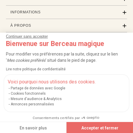
INFORMATIONS
À PROPOS
Continuer sans accepter
PROFESSIONNELS
Bienvenue sur Berceau magique
LISTES CADEAUX
Pour modifier vos préférences par la suite, cliquez sur le lien
'
Mes cookies préférés
' situé dans le pied de page.
Lire notre politique de confidentialité
|
|
|
|
Carte cadeau
Retour 100 jours
Moyens de paiement
Zones et frais de livraison
|
|
|
|
Service après-vente
FAQ
Rappels de produits
Protection des données
Voici pourquoi nous utilisons des cookies.
|
|
Mentions légales et crédits
Conditions générales de ventes
Mes cookies
Partage de données avec Google
Cookies fonctionnels
Nos moyens de paiement sécurisés
Mesure d'audience & Analytics
Annonces personnalisées
Consentements certifiés par
Berceau magique
.
Exauceur de souhaits
© 2004-2026
Ajouter au panier
En savoir plus
Accepter et fermer
Un site édité par
Mégara