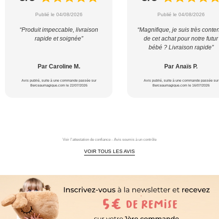
Publié le 04/08/2026
Publié le 04/08/2026
“Produit impeccable, livraison
“Magnifique, je suis très conte
rapide et soignée”
de cet achat pour notre futur
bébé ? Livraison rapide”
Par Caroline M.
Par Anaïs P.
Avis publié, suite à une commande passée sur
Avis publié, suite à une commande passée sur
Berceaumagique.com le 22/07/2026
Berceaumagique.com le 16/07/2026
Voir l'attestation de confiance - Avis soumis à un contrôle
VOIR TOUS LES AVIS