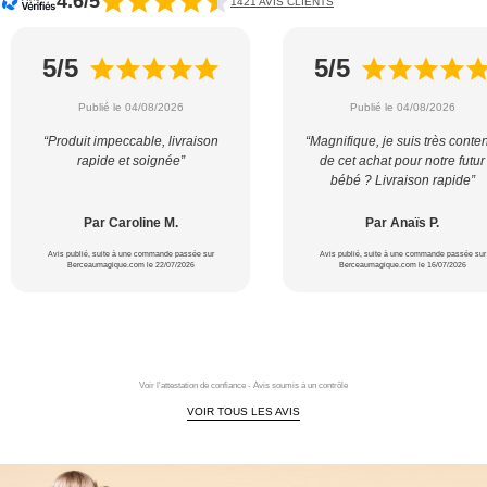
4.6/5
1421 AVIS CLIENTS
5/5
5/5
Publié le 04/08/2026
Publié le 04/08/2026
“Produit impeccable, livraison
“Magnifique, je suis très conte
rapide et soignée”
de cet achat pour notre futur
bébé ? Livraison rapide”
Par Caroline M.
Par Anaïs P.
Avis publié, suite à une commande passée sur
Avis publié, suite à une commande passée sur
Berceaumagique.com le 22/07/2026
Berceaumagique.com le 16/07/2026
Voir l'attestation de confiance - Avis soumis à un contrôle
VOIR TOUS LES AVIS