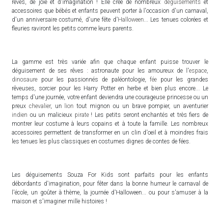
rêves, de joie et d'imagination ! Elle crée de nombreux
déguisements
et
accessoires que bébés et enfants peuvent porter à l'occasion d'un carnaval,
d'un anniversaire costumé, d'une fête d'
Halloween
... Les tenues colorées et
fleuries raviront les petits comme leurs parents.
La gamme est très variée afin que chaque enfant puisse trouver le
déguisement de ses rêves : astronaute pour les amoureux de l'
espace
,
dinosaure
pour les passionnés de paléontologie,
fée
pour les grandes
rêveuses, sorcier pour les Harry Potter en herbe et bien plus encore... Le
temps d'une journée, votre enfant deviendra une courageuse princesse ou un
preux
chevalier
, un
lion
tout mignon ou un brave pompier, un aventurier
indien
ou un malicieux
pirate
! Les petits seront enchantés et très fiers de
montrer leur costume à leurs copains et à toute la famille. Les nombreux
accessoires permettent de transformer en un clin d'oeil et à moindres frais
les tenues les plus classiques en costumes dignes de contes de fées.
Les déguisements Souza For Kids sont parfaits pour les enfants
débordants d'imagination, pour fêter dans la bonne humeur le carnaval de
l'école, un goûter à thème, la journée d'Halloween... ou pour s'amuser à la
maison et s'imaginer mille histoires !