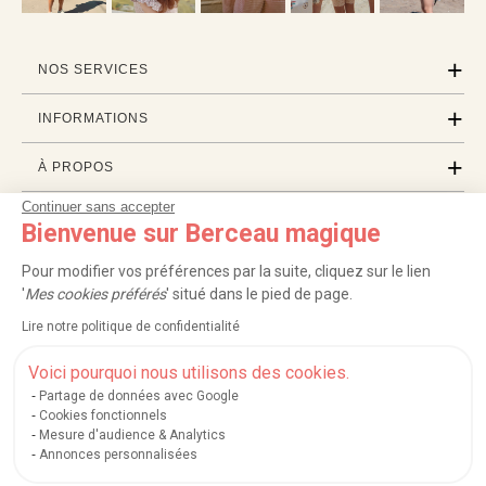
NOS SERVICES
INFORMATIONS
À PROPOS
Continuer sans accepter
PROFESSIONNELS
Bienvenue sur Berceau magique
LISTES CADEAUX
Pour modifier vos préférences par la suite, cliquez sur le lien
'
Mes cookies préférés
' situé dans le pied de page.
Lire notre politique de confidentialité
|
|
|
|
Carte cadeau
Retour 100 jours
Moyens de paiement
Zones et frais de livraison
|
|
|
|
Service après-vente
FAQ
Rappels de produits
Protection des données
Voici pourquoi nous utilisons des cookies.
|
|
Mentions légales et crédits
Conditions générales de ventes
Mes cookies
Partage de données avec Google
Cookies fonctionnels
Nos moyens de paiement sécurisés
Mesure d'audience & Analytics
Annonces personnalisées