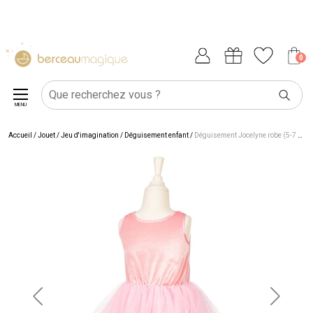
0
MENU
Accueil
/
Jouet
/
Jeu d'imagination
/
Déguisement enfant
/
Déguisement Jocelyne robe (5-7 ans)