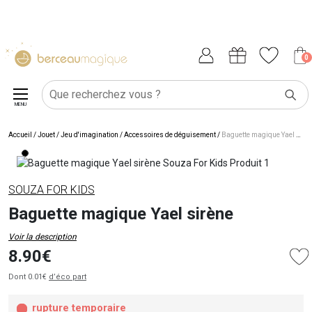
0
MENU
Accueil
/
Jouet
/
Jeu d'imagination
/
Accessoires de déguisement
/
Baguette magique Yael sirène
SOUZA FOR KIDS
Baguette magique Yael sirène
Voir la description
8.90€
Dont 0.01€
d’éco part
rupture temporaire