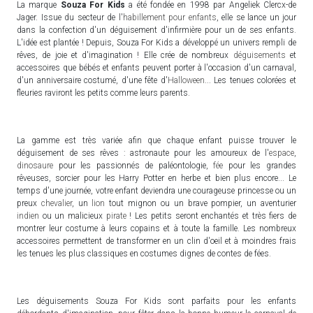
La marque
Souza For Kids
a été fondée en 1998 par Angeliek Clercx-de
Jager. Issue du secteur de l'
habillement pour enfants
, elle se lance un jour
dans la confection d'un déguisement d'infirmière pour un de ses enfants.
L'idée est plantée ! Depuis, Souza For Kids a développé un univers rempli de
rêves, de joie et d'imagination ! Elle crée de nombreux
déguisements
et
accessoires que bébés et enfants peuvent porter à l'occasion d'un carnaval,
d'un anniversaire costumé, d'une fête d'
Halloween
... Les tenues colorées et
fleuries raviront les petits comme leurs parents.
La gamme est très variée afin que chaque enfant puisse trouver le
déguisement de ses rêves : astronaute pour les amoureux de l'
espace
,
dinosaure
pour les passionnés de paléontologie,
fée
pour les grandes
rêveuses, sorcier pour les Harry Potter en herbe et bien plus encore... Le
temps d'une journée, votre enfant deviendra une courageuse princesse ou un
preux
chevalier
, un
lion
tout mignon ou un brave pompier, un aventurier
indien
ou un malicieux
pirate
! Les petits seront enchantés et très fiers de
montrer leur costume à leurs copains et à toute la famille. Les nombreux
accessoires permettent de transformer en un clin d'oeil et à moindres frais
les tenues les plus classiques en costumes dignes de contes de fées.
Les déguisements Souza For Kids sont parfaits pour les enfants