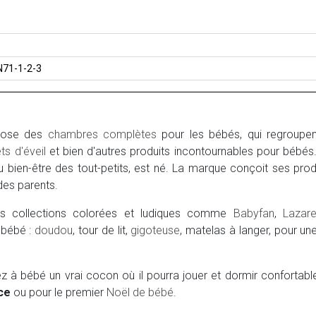
N71-1-2-3
pose des
chambres complètes
pour les bébés, qui regroupe
ts d'éveil
et bien d'autres produits incontournables pour bébés.
au bien-être des tout-petits, est né. La marque conçoit ses produ
 des parents.
es collections colorées et ludiques comme
Babyfan
,
Lazar
 bébé :
doudou
, tour de lit,
gigoteuse
, matelas à langer, pour un
rez à bébé un vrai cocon où il pourra jouer et dormir conforta
ce
ou pour le premier
Noël de bébé
.