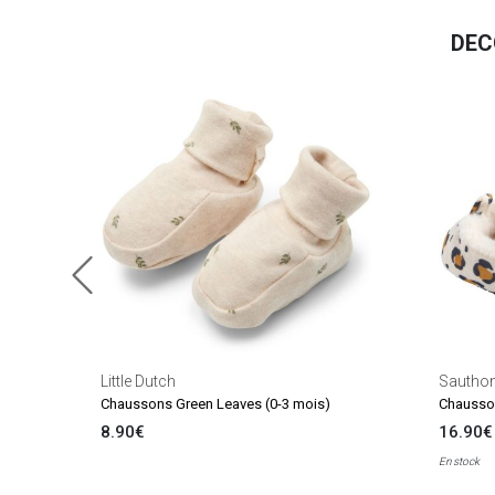
DEC
Little Dutch
Sautho
Chaussons Green Leaves (0-3 mois)
Chausson
8.90€
16.90€
En stock