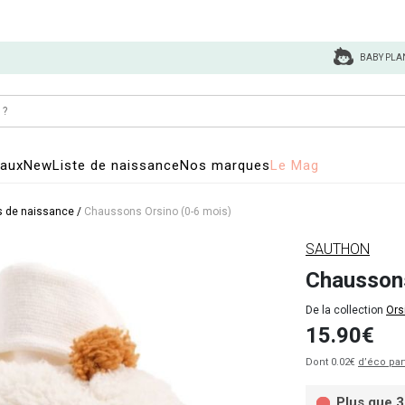
BABY PLA
eaux
New
Liste de naissance
Nos marques
Le Mag
 de naissance
/
Chaussons Orsino (0-6 mois)
SAUTHON
Chaussons
De la collection
Ors
15.90€
Dont 0.02€
d’éco par
Plus que 3