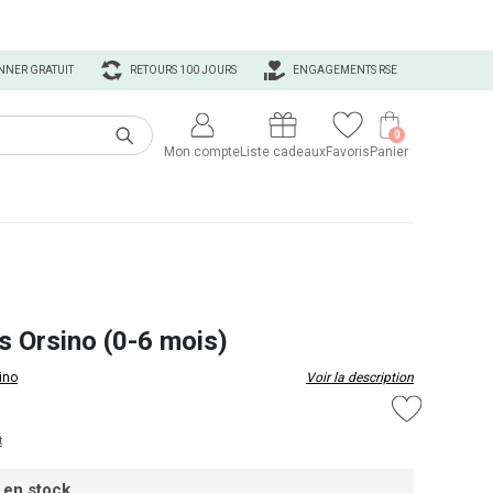
NNER GRATUIT
RETOURS 100 JOURS
ENGAGEMENTS RSE
0
Mon compte
Liste cadeaux
Favoris
Panier
 Orsino (0-6 mois)
ino
Voir la description
t
 en stock