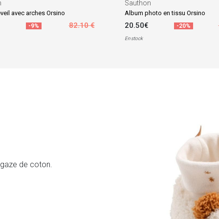
n
Sauthon
éveil avec arches Orsino
Album photo en tissu Orsino
82.10 €
20.50€
-9%
-20%
En stock
e gaze de coton.