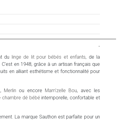
-
nt du
linge de lit pour bébés et enfants
, de la
 C'est en 1948, grâce à un artisan français que
its en alliant esthétisme et fonctionnalité pour
e
,
Merlin
ou encore
Mam'zelle Bou
, avec les
e
chambre dé bébé
intemporelle, confortable et
blement. La marque Sauthon est parfaite pour un