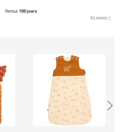
Retour
100 jours
En savoir +
Sau
11.
En sto