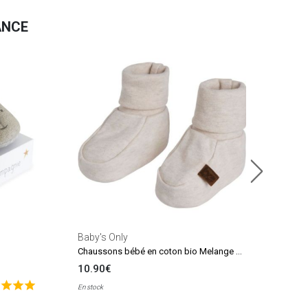
ANCE
BB &
19.
En sto
Baby's Only
Chaussons bébé en coton bio Melange warm linen (0-3 mois)
10.90€
En stock