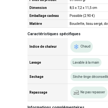
Dimension
8,5 x 7,2 x 11,5 cm
Emballage cadeau
Possible (2.90 €)
Matière
Bouclette, tissu sergé, d
Caractéristiques spécifiques
Chaud
Indice de chaleur
Lavage
Lavable à la main
Sechage
Sèche-linge déconseill
Ne pas repasser
Repassage
Informations complémentaires