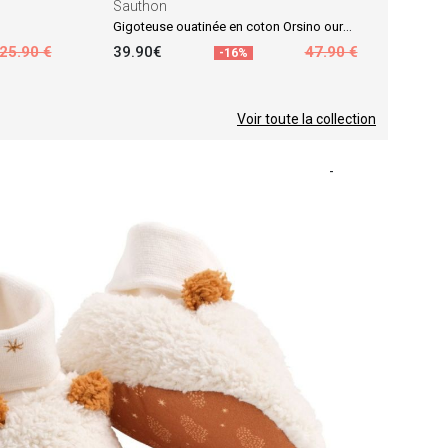
Sauthon
Gigoteuse ouatinée en coton Orsino ours TOG 2,5 (0-6 mois)
25.90 €
39.90€
47.90 €
-16%
Voir toute la collection
-