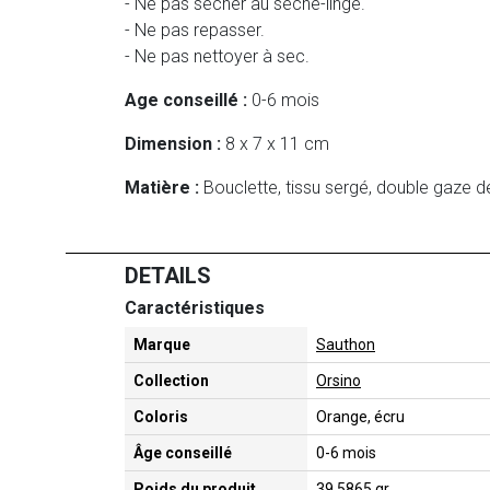
- Ne pas sécher au sèche-linge.
- Ne pas repasser.
- Ne pas nettoyer à sec.
Age conseillé :
0-6 mois
Dimension :
8 x 7 x 11 cm
Matière :
Bouclette, tissu sergé, double gaze 
DETAILS
Caractéristiques
Marque
Sauthon
Collection
Orsino
Coloris
Orange, écru
Âge conseillé
0-6 mois
Poids du produit
39.5865 gr