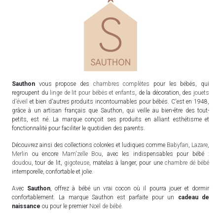
Sauthon
vous propose des
chambres complètes
pour les bébés, qui
regroupent du
linge de lit pour bébés et enfants
, de la décoration, des
jouets
d'éveil
et bien d'autres produits incontournables pour bébés. C'est en 1948,
grâce à un artisan français que Sauthon, qui veille au bien-être des tout-
petits, est né. La marque conçoit ses produits en alliant esthétisme et
fonctionnalité pour faciliter le quotidien des parents.
Découvrez ainsi des collections colorées et ludiques comme
Babyfan
,
Lazare
,
Merlin
ou encore
Mam'zelle Bou
, avec les indispensables pour bébé :
doudou
, tour de lit,
gigoteuse
, matelas à langer, pour une
chambre dé bébé
intemporelle, confortable et jolie.
Avec
Sauthon
, offrez à bébé un vrai cocon où il pourra jouer et dormir
confortablement. La marque Sauthon est parfaite pour un
cadeau de
naissance
ou pour le premier
Noël de bébé
.