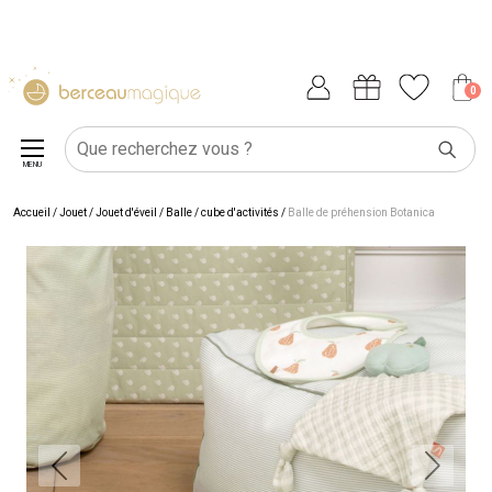
0
MENU
Accueil
/
Jouet
/
Jouet d'éveil
/
Balle / cube d'activités
/
Balle de préhension Botanica