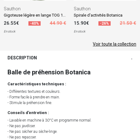
Sauthon
Sauthon
Gigoteuse légère en lange TOG 1 verte Botanica (6-24 mois)
Spirale d'activités Botanica
26.55€
44.90 €
15.90€
21.50 €
-40%
-26%
En stock
En stock
Voir toute la collection
DESCRIPTION
-
Balle de préhension Botanica
Caractéristiques techniques :
- Différentes textures et couleurs.
- Forme facile à prendre en main.
- Stimule la préhension fine.
Conseils d’entretien :
- Lavable en machine à 30°C en programme normal.
- Ne pas javéliser.
- Ne pas sécher au sèche-linge.
- Ne pas repasser.