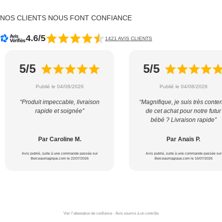
NOS CLIENTS NOUS FONT CONFIANCE
4.6/5
1421 AVIS CLIENTS
5/5
5/5
Publié le 04/08/2026
Publié le 04/08/2026
“Produit impeccable, livraison
“Magnifique, je suis très conte
rapide et soignée”
de cet achat pour notre futur
bébé ? Livraison rapide”
Par Caroline M.
Par Anaïs P.
Avis publié, suite à une commande passée sur
Avis publié, suite à une commande passée sur
Berceaumagique.com le 22/07/2026
Berceaumagique.com le 16/07/2026
Voir l'attestation de confiance - Avis soumis à un contrôle