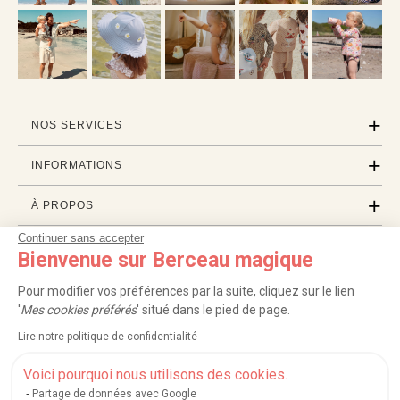
NOS SERVICES
INFORMATIONS
À PROPOS
Continuer sans accepter
PROFESSIONNELS
Bienvenue sur Berceau magique
LISTES CADEAUX
Pour modifier vos préférences par la suite, cliquez sur le lien
'
Mes cookies préférés
' situé dans le pied de page.
Lire notre politique de confidentialité
|
|
|
|
Carte cadeau
Retour 100 jours
Moyens de paiement
Zones et frais de livraison
|
|
|
|
Service après-vente
FAQ
Rappels de produits
Protection des données
Voici pourquoi nous utilisons des cookies.
|
|
Mentions légales et crédits
Conditions générales de ventes
Mes cookies
Partage de données avec Google