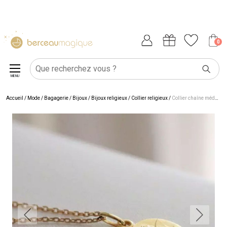
0
MENU
Accueil
/
Mode / Bagagerie
/
Bijoux
/
Bijoux religieux
/
Collier religieux
/
Collier chaîne médaille Ange Raphaël personnalisable (plaqué or)