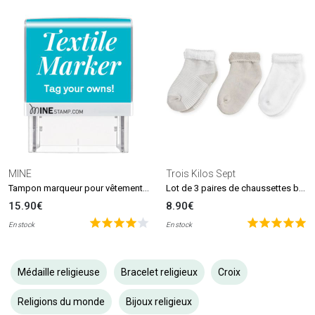
MINE
Trois Kilos Sept
Tampon marqueur pour vêtements et livres MINE Stamp
Lot de 3 paires de chaussettes beige et blanc (0-6 mois)
15.90€
8.90€
En stock
En stock
Médaille religieuse
Bracelet religieux
Croix
Religions du monde
Bijoux religieux