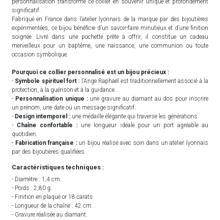
personnalisation transforme ce collier en souvenir unique et profondément
significatif.
Fabriqué en France dans l’atelier lyonnais de la marque par des bijoutières
expérimentées, ce bijou bénéficie d’un savoir-faire minutieux et d’une finition
soignée. Livré dans une pochette prête à offrir, il constitue un cadeau
merveilleux pour un baptême, une naissance, une communion ou toute
occasion symbolique.
Pourquoi ce collier personnalisé est un bijou précieux :
-
Symbole spirituel fort :
l’Ange Raphaël est traditionnellement associé à la
protection, à la guérison et à la guidance.
-
Personnalisation unique :
une gravure au diamant au dos pour inscrire
un prénom, une date ou un message significatif.
-
Design intemporel :
une médaille élégante qui traverse les générations.
-
Chaîne confortable :
une longueur idéale pour un port agréable au
quotidien.
-
Fabrication française :
un bijou réalisé avec soin dans un atelier lyonnais
par des bijoutières qualifiées.
Caractéristiques techniques :
- Diamètre : 1,4 cm.
- Poids : 2,80 g.
- Finition en plaqué or 18 carats.
- Longueur de la chaîne : 42 cm.
- Gravure réalisée au diamant.