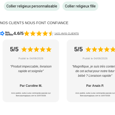
Collier religieux personnalisable
Collier religieux fille
NOS CLIENTS NOUS FONT CONFIANCE
4.6/5
1421 AVIS CLIENTS
5/5
5/5
Publié le 04/08/2026
Publié le 04/08/2026
“Produit impeccable, livraison
“Magnifique, je suis très conte
rapide et soignée”
de cet achat pour notre futur
bébé ? Livraison rapide”
Par Caroline M.
Par Anaïs P.
Avis publié, suite à une commande passée sur
Avis publié, suite à une commande passée sur
Berceaumagique.com le 22/07/2026
Berceaumagique.com le 16/07/2026