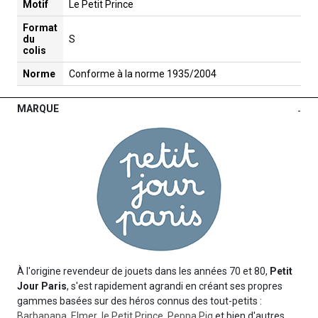
Motif
Le Petit Prince
Format
du
S
colis
Norme
Conforme à la norme 1935/2004
MARQUE
-
À l'origine revendeur de jouets dans les années 70 et 80,
Petit
Jour Paris
, s'est rapidement agrandi en créant ses propres
gammes basées sur des héros connus des tout-petits :
Barbapapa
,
Elmer
,
le Petit Prince
,
Peppa Pig
et bien d'autres