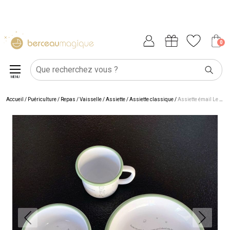
0
MENU
Accueil
/
Puériculture
/
Repas
/
Vaisselle
/
Assiette
/
Assiette classique
/
Assiette émail Le Petit Prince (21 cm)