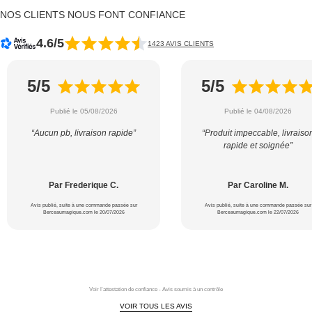
NOS CLIENTS NOUS FONT CONFIANCE
4.6/5
1423 AVIS CLIENTS
5/5
5/5
Publié le 05/08/2026
Publié le 04/08/2026
“Aucun pb, livraison rapide”
“Produit impeccable, livraiso
rapide et soignée”
Par Frederique C.
Par Caroline M.
Avis publié, suite à une commande passée sur
Avis publié, suite à une commande passée sur
Berceaumagique.com le 20/07/2026
Berceaumagique.com le 22/07/2026
Voir l'attestation de confiance - Avis soumis à un contrôle
VOIR TOUS LES AVIS