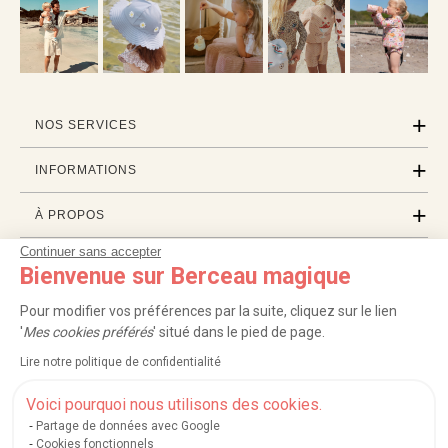
NOS SERVICES
INFORMATIONS
À PROPOS
Continuer sans accepter
PROFESSIONNELS
Bienvenue sur Berceau magique
LISTES CADEAUX
Pour modifier vos préférences par la suite, cliquez sur le lien
'
Mes cookies préférés
' situé dans le pied de page.
Lire notre politique de confidentialité
|
|
|
|
Carte cadeau
Retour 100 jours
Moyens de paiement
Zones et frais de livraison
|
|
|
|
Service après-vente
FAQ
Rappels de produits
Protection des données
Voici pourquoi nous utilisons des cookies.
|
|
Mentions légales et crédits
Conditions générales de ventes
Mes cookies
Partage de données avec Google
Cookies fonctionnels