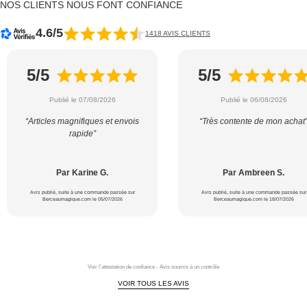
NOS CLIENTS NOUS FONT CONFIANCE
4.6/5
1418 AVIS CLIENTS
5/5
5/5
Publié le 07/08/2026
Publié le 06/08/2026
“Articles magnifiques et envois
“Très contente de mon achat
rapide”
Par Karine G.
Par Ambreen S.
Avis publié, suite à une commande passée sur
Avis publié, suite à une commande passée sur
Berceaumagique.com le 05/07/2026
Berceaumagique.com le 18/07/2026
Voir l'attestation de confiance - Avis soumis à un contrôle
VOIR TOUS LES AVIS