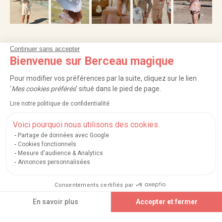
Continuer sans accepter
NOS SERVICES
Bienvenue sur Berceau magique
INFORMATIONS
Pour modifier vos préférences par la suite, cliquez sur le lien
'
Mes cookies préférés
' situé dans le pied de page.
À PROPOS
Lire notre politique de confidentialité
PROFESSIONNELS
Voici pourquoi nous utilisons des cookies.
Partage de données avec Google
LISTES CADEAUX
Cookies fonctionnels
Mesure d'audience & Analytics
Annonces personnalisées
|
|
|
|
Carte cadeau
Retour 100 jours
Moyens de paiement
Zones et frais de livraison
Consentements certifiés par
|
|
|
|
Service après-vente
FAQ
Rappels de produits
Protection des données
|
|
Ajouter au panier
Mentions légales et crédits
Conditions générales de ventes
Mes cookies
En savoir plus
Accepter et fermer
Nos moyens de paiement sécurisés
Axeptio consent
Plateforme de Gestion du Consentement : Personnalisez vos Options