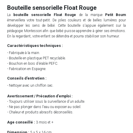
Bouteille sensorielle Float Rouge
La
bouteille sensorielle Float Rouge
de la marque
Petit Boum
émerveillera votre tout-petit. De jolies couleurs et de belles lumières pour
développer les sens de bébé. Cette bouteille s'appuie également sur la
pédagogie Montessori afin que bébé puisse apprendre à gérer ses émotions.
En la regardant, votre enfant se détendra et pourra stabiliser son humeur.
Caractéristiques techniques :
- Fabriquée à la main.
- Bouteille en plastique PET recyclable.
- Bouchon en bois d'érable PEFC.
- Fabrication en Espagne.
Conseils d’entretien :
- Nettoyer avec un chiffon sec.
Avertissement / Précaution d'emploi :
- Toujours utiliser sous la surveillance d'un adulte.
- Ne pas plonger dans l'eau ou exposer au soleil.
- Chaleur et produits abrasifs déconseillés.
Age conseillé :
3 mois et +
Dimension :
5 x 5 x 16 cm