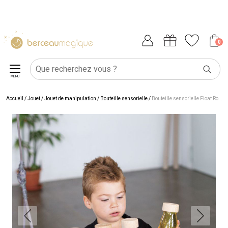
0
MENU
Accueil
/
Jouet
/
Jouet de manipulation
/
Bouteille sensorielle
/
Bouteille sensorielle Float Rouge