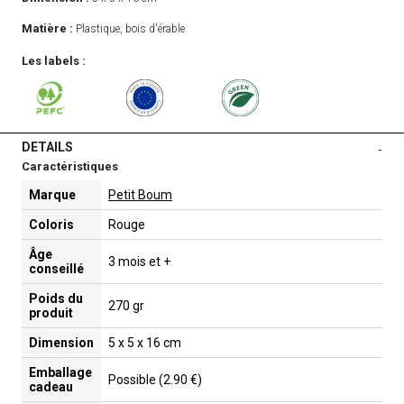
Matière :
Plastique, bois d'érable
Les labels :
DETAILS
-
Caractéristiques
Marque
Petit Boum
Coloris
Rouge
Âge
3 mois et +
conseillé
Poids du
270 gr
produit
Dimension
5 x 5 x 16 cm
Emballage
Possible (2.90 €)
cadeau