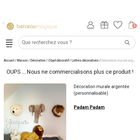
0
MENU
Accueil
/
Maison
/
Décoration
/
Objet décoratif
/
Lettres décoratives
/
Décoration murale argentée (personnalisable)
OUPS ... Nous ne commercialisons plus ce produit !
Décoration murale argentée
(personnalisable)
Padam Padam