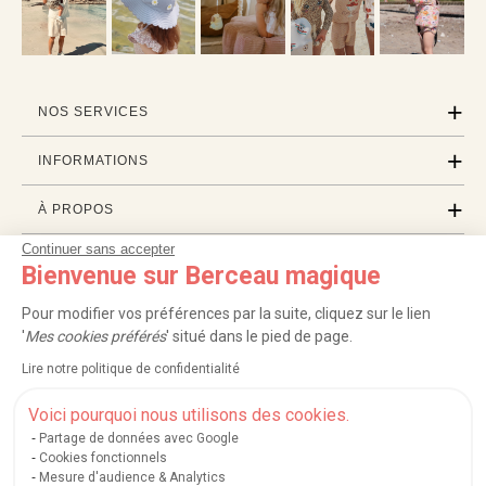
NOS SERVICES
INFORMATIONS
À PROPOS
Continuer sans accepter
PROFESSIONNELS
Bienvenue sur Berceau magique
LISTES CADEAUX
Pour modifier vos préférences par la suite, cliquez sur le lien
'
Mes cookies préférés
' situé dans le pied de page.
Lire notre politique de confidentialité
|
|
|
|
Carte cadeau
Retour 100 jours
Moyens de paiement
Zones et frais de livraison
|
|
|
|
Service après-vente
FAQ
Rappels de produits
Protection des données
Voici pourquoi nous utilisons des cookies.
|
|
Mentions légales et crédits
Conditions générales de ventes
Mes cookies
Partage de données avec Google
Cookies fonctionnels
Nos moyens de paiement sécurisés
Mesure d'audience & Analytics