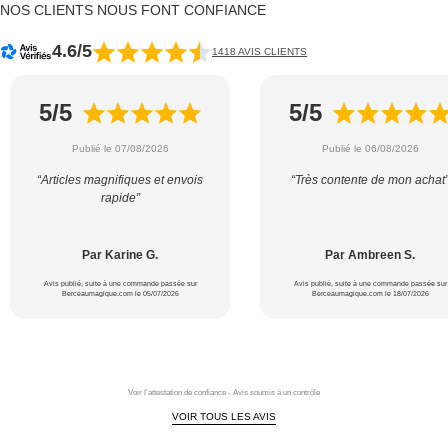
NOS CLIENTS NOUS FONT CONFIANCE
4.6/5
1418 AVIS CLIENTS
5/5
5/5
Publié le 07/08/2026
Publié le 06/08/2026
“Articles magnifiques et envois
“Très contente de mon achat
rapide”
Par Karine G.
Par Ambreen S.
Avis publié, suite à une commande passée sur
Avis publié, suite à une commande passée sur
Berceaumagique.com le 05/07/2026
Berceaumagique.com le 18/07/2026
Voir l'attestation de confiance - Avis soumis à un contrôle
VOIR TOUS LES AVIS