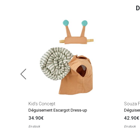
D
Kid's Concept
Souza F
Déguisement Escargot Dress-up
Déguisem
34.90€
42.90€
En stock
En stock