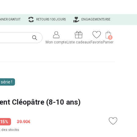
NNER GRATUIT
RETOURS 100 JOURS
ENGAGEMENTS RSE
0
Mon compte
Liste cadeaux
Favoris
Panier
 série !
nt Cléopâtre (8-10 ans)
-15%
39.90€
 des stocks