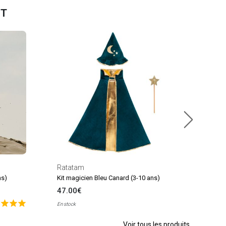
NT
Souz
Dégui
44.
En sto
Ratatam
ns)
Kit magicien Bleu Canard (3-10 ans)
47.00€
En stock
Voir tous les produits