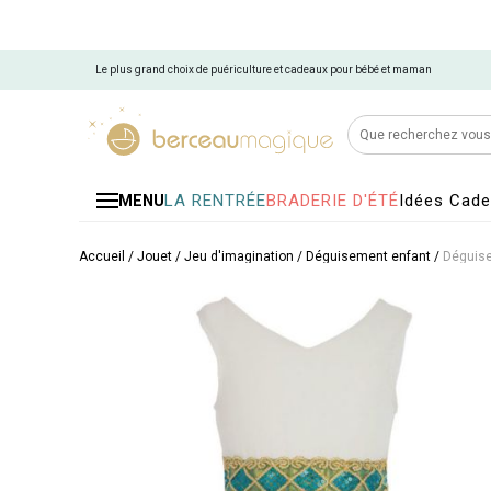
Le plus grand choix de puériculture et cadeaux pour bébé et maman
LA RENTRÉE
BRADERIE D'ÉTÉ
Idées Cad
MENU
Accueil
/
Jouet
/
Jeu d'imagination
/
Déguisement enfant
/
Déguise