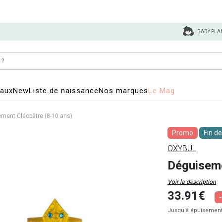
BABY PLA
eaux
New
Liste de naissance
Nos marques
Le Mag
ment Cléopâtre (8-10 ans)
Promo
Fin de
OXYBUL
Déguiseme
Voir la description
33.91€
Jusqu'à épuisement