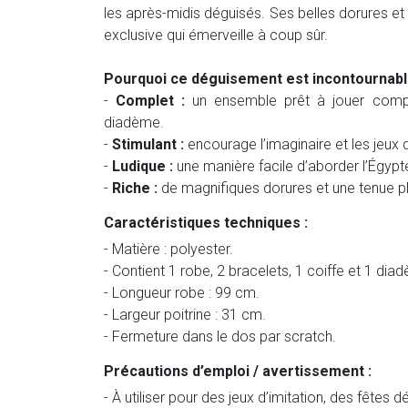
les après-midis déguisés. Ses belles dorures et
exclusive qui émerveille à coup sûr.
Pourquoi ce déguisement est incontournabl
-
Complet :
un ensemble prêt à jouer compre
diadème.
-
Stimulant :
encourage l’imaginaire et les jeux 
-
Ludique :
une manière facile d’aborder l’Égypt
-
Riche :
de magnifiques dorures et une tenue pl
Caractéristiques techniques :
- Matière : polyester.
- Contient 1 robe, 2 bracelets, 1 coiffe et 1 dia
- Longueur robe : 99 cm.
- Largeur poitrine : 31 cm.
- Fermeture dans le dos par scratch.
Précautions d’emploi / avertissement :
- À utiliser pour des jeux d’imitation, des fêtes