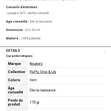
Conseils d’entretien :
- Lavage à 30°C, séchoir conseillé.
Age conseillé :
Dès la naissance
Dimension :
50 x 50 cm
Matière :
100% polyester
DETAILS
-
Caractéristiques
Marque
Noukie's
Collection
Fluffy, Orso & Lily
Coloris
Vert
Âge
Dès la naissance
conseillé
Poids du
170 gr
produit