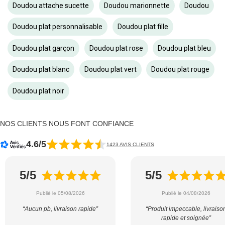
Doudou attache sucette
Doudou marionnette
Doudou
Doudou plat personnalisable
Doudou plat fille
Doudou plat garçon
Doudou plat rose
Doudou plat bleu
Doudou plat blanc
Doudou plat vert
Doudou plat rouge
Doudou plat noir
NOS CLIENTS NOUS FONT CONFIANCE
4.6/5
1423 AVIS CLIENTS
5/5
5/5
Publié le 05/08/2026
Publié le 04/08/2026
“Aucun pb, livraison rapide”
“Produit impeccable, livraiso
rapide et soignée”