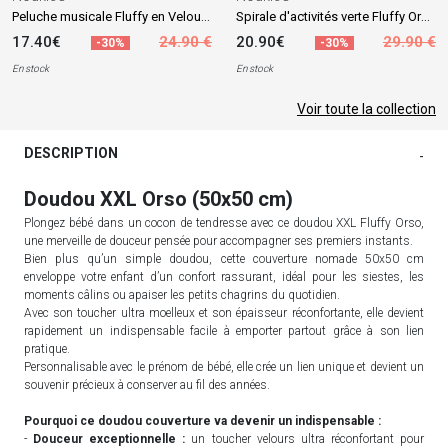
Peluche musicale Fluffy en Veloudoux beige
Spirale d'activités verte Fluffy Orso et Lily
17.40€
24.90 €
20.90€
29.90 €
-30%
-30%
En stock
En stock
Voir toute la collection
DESCRIPTION
-
Doudou XXL Orso (50x50 cm)
Plongez bébé dans un cocon de tendresse avec ce doudou XXL Fluffy Orso,
une merveille de douceur pensée pour accompagner ses premiers instants.
Bien plus qu’un simple doudou, cette couverture nomade 50x50 cm
enveloppe votre enfant d’un confort rassurant, idéal pour les siestes, les
moments câlins ou apaiser les petits chagrins du quotidien.
Avec son toucher ultra moelleux et son épaisseur réconfortante, elle devient
rapidement un indispensable facile à emporter partout grâce à son lien
pratique.
Personnalisable avec le prénom de bébé, elle crée un lien unique et devient un
souvenir précieux à conserver au fil des années.
Pourquoi ce doudou couverture va devenir un indispensable :
-
Douceur exceptionnelle :
un toucher velours ultra réconfortant pour