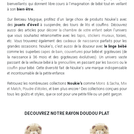
bienveillants qui donnent libre cours à l'imagination de bébé tout en veillant
à son
bien-être.
Sur Berceau Magique, profitez d'un large choix de produits Noukie's avec
des
jouets d'éveil
à suspendre, des tours de lits et couffins. Découvrez
aussi des articles pour
décorer la chambre de votre enfant
selon l'univers
que vous souhaitez retransmettre avec les
tapis
,
stickers muraux
, toises,
etc. Vous trouverez également des
cadeaux de naissance
parfaits pour les
grandes occasions. Noukie's, c'est aussi de la douceur avec
le linge bébé
comme les superbes
capes de bain
,
couvertures
pour bébé et gigoteuses (de
la naissance à 36 mois et des gigoteuses évolutives). Un univers vaste
passant de la veilleuse bébé à la
grenouillère
, en passant par les
bavoirs
ou le
couffin
pour bébé. Cette diversité fait de Noukie's une marque indispensable
et incontournable de la petite enfance.
Retrouvez les nombreuses collections
Noukie's
comme
Moris & Sacha
,
Mix
et Match
,
Poudre d'étoiles
, et bien plus encore ! Des collections conçues pour
tous les goûts et styles, que ce soit pour une petite fille ou un petit garçon.
DECOUVREZ NOTRE RAYON DOUDOU PLAT