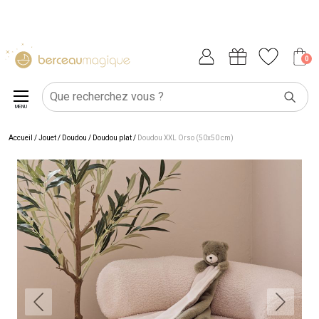
0
MENU
Accueil
/
Jouet
/
Doudou
/
Doudou plat
/
Doudou XXL Orso (50x50 cm)