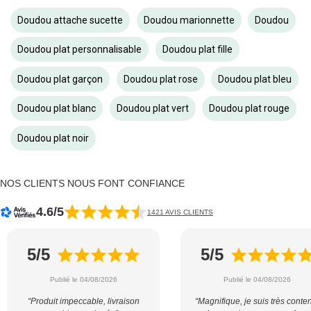
Doudou attache sucette
Doudou marionnette
Doudou
Doudou plat personnalisable
Doudou plat fille
Doudou plat garçon
Doudou plat rose
Doudou plat bleu
Doudou plat blanc
Doudou plat vert
Doudou plat rouge
Doudou plat noir
NOS CLIENTS NOUS FONT CONFIANCE
4.6/5
1421 AVIS CLIENTS
5/5
5/5
Publié le 04/08/2026
Publié le 04/08/2026
“Produit impeccable, livraison
“Magnifique, je suis très conte