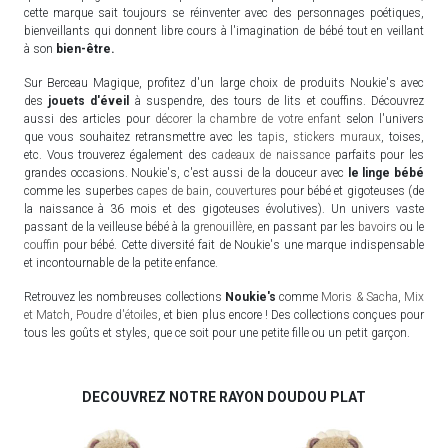
cette marque sait toujours se réinventer avec des personnages poétiques,
bienveillants qui donnent libre cours à l'imagination de bébé tout en veillant
à son
bien-être.
Sur Berceau Magique, profitez d'un large choix de produits Noukie's avec
des
jouets d'éveil
à suspendre, des tours de lits et couffins. Découvrez
aussi des articles pour
décorer la chambre de votre enfant
selon l'univers
que vous souhaitez retransmettre avec les
tapis
,
stickers muraux
, toises,
etc. Vous trouverez également des
cadeaux de naissance
parfaits pour les
grandes occasions. Noukie's, c'est aussi de la douceur avec
le linge bébé
comme les superbes
capes de bain
,
couvertures
pour bébé et gigoteuses (de
la naissance à 36 mois et des gigoteuses évolutives). Un univers vaste
passant de la veilleuse bébé à la
grenouillère
, en passant par les
bavoirs
ou le
couffin
pour bébé. Cette diversité fait de Noukie's une marque indispensable
et incontournable de la petite enfance.
Retrouvez les nombreuses collections
Noukie's
comme
Moris & Sacha
,
Mix
et Match
,
Poudre d'étoiles
, et bien plus encore ! Des collections conçues pour
tous les goûts et styles, que ce soit pour une petite fille ou un petit garçon.
DECOUVREZ NOTRE RAYON DOUDOU PLAT