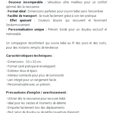
-
Douceur incomparable :
Veloudoux ultra moelleux pour un confort
optimal dès la naissance.
-
Format idéal :
Dimensions parfaites pour couvrir bébé sans l’encombrer.
-
Facilité de transport :
Se roule facilement grâce à son lien pratique.
-
Effet apaisant :
Couleurs douces qui rassurent et favorisent
l’endormissement.
-
Personnalisation unique :
Prénom brodé pour un doudou exclusif et
mémorable.
Un compagnon réconfortant qui suivra bébé au fil des jours et des nuits,
pour des instants remplis de tendresse.
Caractéristiques techniques :
- Dimensions : 50 x 50 cm.
- Format carré pratique et enveloppant.
- Extérieur doux et épais.
- Intérieur contrasté pour plus de luminosité.
- Lien intégré pour un rangement facile.
- Personnalisable avec un prénom.
Précautions d’emploi / avertissement :
- Utiliser dès la naissance pour rassurer bébé.
- Idéal pour les siestes et moments de détente.
- Emporter facilement lors des déplacements.
- Peut servir de doudou ou de petite couverture d’appoint.