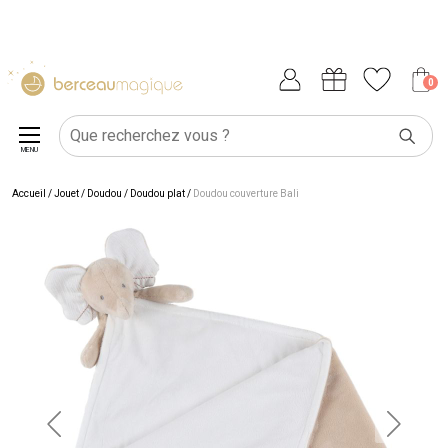
0
MENU
Accueil
/
Jouet
/
Doudou
/
Doudou plat
/
Doudou couverture Bali