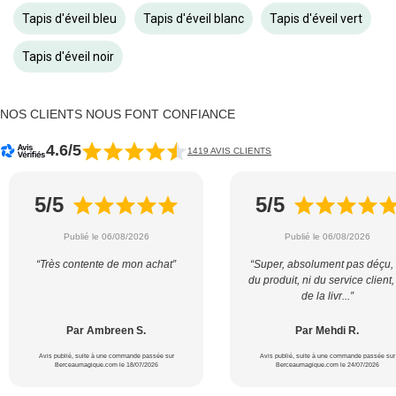
Tapis d'éveil bleu
Tapis d'éveil blanc
Tapis d'éveil vert
Tapis d'éveil noir
NOS CLIENTS NOUS FONT CONFIANCE
4.6/5
1419 AVIS CLIENTS
5/5
5/5
Publié le 06/08/2026
Publié le 06/08/2026
“Très contente de mon achat”
“Super, absolument pas déçu, 
du produit, ni du service client,
de la livr...”
Par Ambreen S.
Par Mehdi R.
Avis publié, suite à une commande passée sur
Avis publié, suite à une commande passée sur
Berceaumagique.com le 18/07/2026
Berceaumagique.com le 24/07/2026