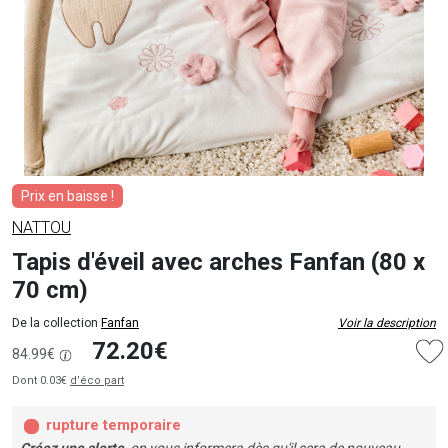
Prix en baisse !
NATTOU
Tapis d'éveil avec arches Fanfan (80 x
70 cm)
De la collection
Fanfan
Voir la description
72.20€
84.99€
Dont 0.03€
d’éco part
rupture temporaire
Créez une alerte
, on vous informera dès qu'il sera de nouveau