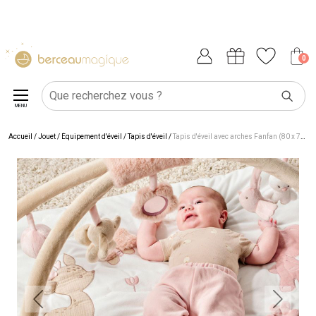
0
MENU
Accueil
/
Jouet
/
Équipement d'éveil
/
Tapis d'éveil
/
Tapis d'éveil avec arches Fanfan (80 x 70 cm)