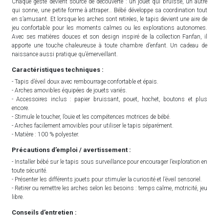
Chaque geste devient source de découverte : un jouet qui bruisse, un autre
qui sonne, une petite forme à attraper… Bébé développe sa coordination tout
en s’amusant. Et lorsque les arches sont retirées, le tapis devient une aire de
jeu confortable pour les moments calmes ou les explorations autonomes.
Avec ses matières douces et son design inspiré de la collection Fanfan, il
apporte une touche chaleureuse à toute chambre d’enfant. Un cadeau de
naissance aussi pratique qu’émerveillant.
Caractéristiques techniques :
- Tapis d’éveil doux avec rembourrage confortable et épais.
- Arches amovibles équipées de jouets variés.
- Accessoires inclus : papier bruissant, pouet, hochet, boutons et plus
encore.
- Stimule le toucher, l’ouïe et les compétences motrices de bébé.
- Arches facilement amovibles pour utiliser le tapis séparément.
- Matière : 100 % polyester.
Précautions d’emploi / avertissement :
- Installer bébé sur le tapis sous surveillance pour encourager l’exploration en
toute sécurité.
- Présenter les différents jouets pour stimuler la curiosité et l’éveil sensoriel.
- Retirer ou remettre les arches selon les besoins : temps calme, motricité, jeu
libre.
Conseils d’entretien :