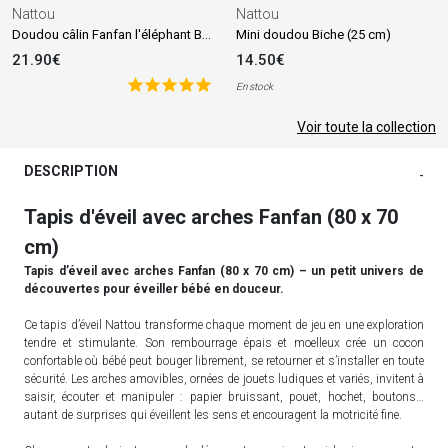
Nattou
Nattou
Doudou câlin Fanfan l'éléphant Blanc crème (27 cm)
Mini doudou Biche (25 cm)
21.90€
14.50€
En stock
Voir toute la collection
DESCRIPTION
-
Tapis d'éveil avec arches Fanfan (80 x 70
cm)
Tapis d’éveil avec arches Fanfan (80 x 70 cm) – un petit univers de
découvertes pour éveiller bébé en douceur.
Ce tapis d’éveil Nattou transforme chaque moment de jeu en une exploration
tendre et stimulante. Son rembourrage épais et moelleux crée un cocon
confortable où bébé peut bouger librement, se retourner et s’installer en toute
sécurité. Les arches amovibles, ornées de jouets ludiques et variés, invitent à
saisir, écouter et manipuler : papier bruissant, pouet, hochet, boutons…
autant de surprises qui éveillent les sens et encouragent la motricité fine.