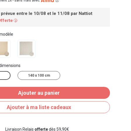
ent 2x -
sans frais avec
 prévue entre le 10/08 et le 11/08
par Nattiot
Offerte
i
 modèle
 dimensions
140 x 100 cm
Ajouter au panier
Ajouter à ma liste cadeaux
Livraison Relais
offerte
dès 59,90€