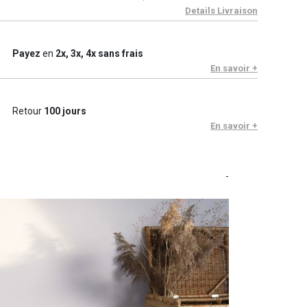
Details Livraison
Payez
en
2x, 3x, 4x sans frais
En savoir +
Retour
100 jours
En savoir +
-