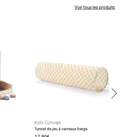
Voir tous les produits
Littl
Tour 
29.
En sto
Kid's Concept
Tunnel de jeu à carreaux beige
17.90€