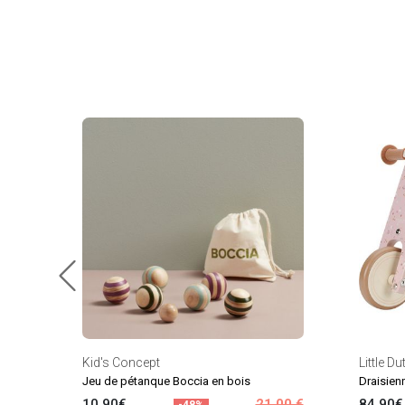
Kid's Concept
Little Du
Jeu de pétanque Boccia en bois
Draisienn
10.90€
21.00 €
84.90€
-48%