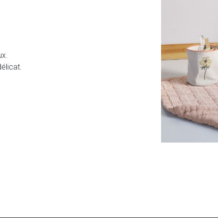
ux.
élicat.