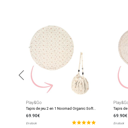
Play&Go
Play&G
Tapis de jeu 2 en 1 Noomad Organic Soft Rabbit
69.90€
69.90€
En stock
En stock