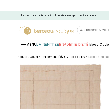
Le plus grand choix de puériculture et cadeaux pour bébé et maman
LA RENTRÉE
BRADERIE D'ÉTÉ
Idées Cad
MENU
Accueil
/
Jouet
/
Équipement d'éveil
/
Tapis de jeu
/
Tapis de jeu ba