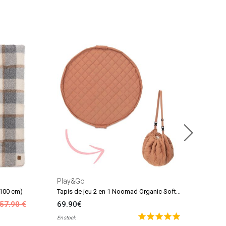
Pla
74.
En sto
Play&Go
Tapis de jeu 2 en 1 Noomad Organic Soft Tawny Brown
 100 cm)
57.90 €
69.90€
En stock