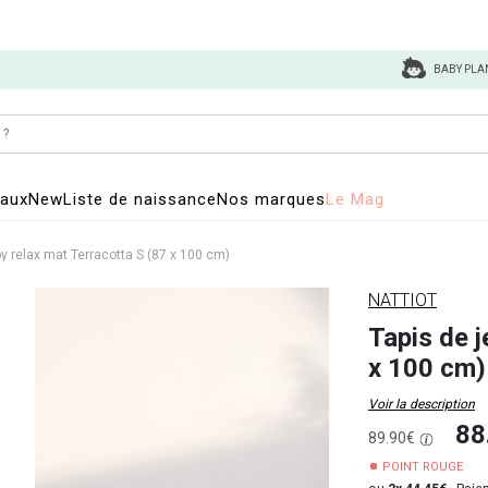
BABY PLA
eaux
New
Liste de naissance
Nos marques
Le Mag
by relax mat Terracotta S (87 x 100 cm)
NATTIOT
Tapis de j
x 100 cm)
Voir la description
88
89.90€
POINT ROUGE