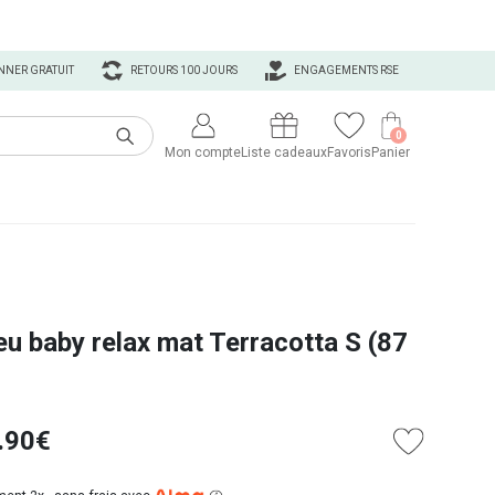
NNER GRATUIT
RETOURS 100 JOURS
ENGAGEMENTS RSE
0
Mon compte
Liste cadeaux
Favoris
Panier
eu baby relax mat Terracotta S (87
.90€