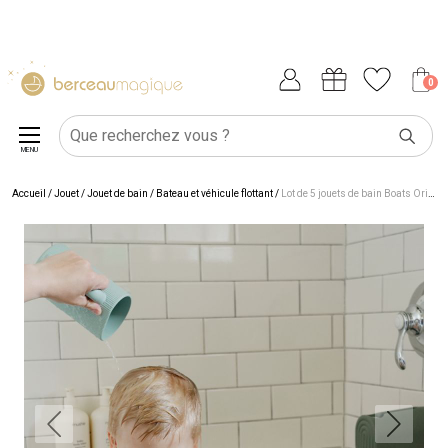
0
MENU
Accueil
/
Jouet
/
Jouet de bain
/
Bateau et véhicule flottant
/
Lot de 5 jouets de bain Boats Original