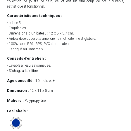
collection de jouets de bain, ce lot est un vrai coup de cœur durable,
esthétique et fonctionnel.
Caractéristiques techniques :
- Lot de 5.
- Empilables.
- Dimensions d'un bateau : 12 x 5 x 5,7 cm.
- Aide à développer et à améliorer la motricité fine et globale.
- 100% sans BPA, BPS, PVC et phtalates.
- Fabriqué au Danemark.
Conseils d’entretien :
- Lavable à l'eau savonneuse.
- Séchage à l'air libre.
Age conseillé :
10 mois et +
Dimension :
12 x 11 x 5 cm
Matière :
Polypropylène
Les labels :