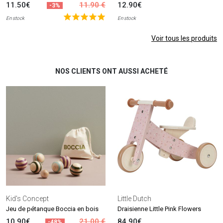
11.50€
11.90 €
12.90€
-3%
En stock
En stock
Voir tous les produits
NOS CLIENTS ONT AUSSI ACHETÉ
Kid's Concept
Little Dutch
Jeu de pétanque Boccia en bois
Draisienne Little Pink Flowers
10.90€
21.00 €
84.90€
-48%