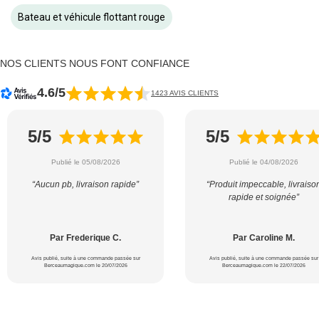
Bateau et véhicule flottant rouge
NOS CLIENTS NOUS FONT CONFIANCE
4.6/5
1423 AVIS CLIENTS
5/5
5/5
Publié le 05/08/2026
Publié le 04/08/2026
“Aucun pb, livraison rapide”
“Produit impeccable, livraiso
rapide et soignée”
Par Frederique C.
Par Caroline M.
Avis publié, suite à une commande passée sur
Avis publié, suite à une commande passée sur
Berceaumagique.com le 20/07/2026
Berceaumagique.com le 22/07/2026