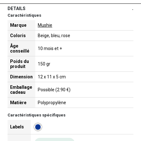
DETAILS
-
Caractéristiques
Marque
Mushie
Coloris
Beige, bleu, rose
Âge
10 mois et +
conseillé
Poids du
150 gr
produit
Dimension
12 x 11 x 5 cm
Emballage
Possible (2.90 €)
cadeau
Matière
Polypropylène
Caractéristiques spécifiques
Labels