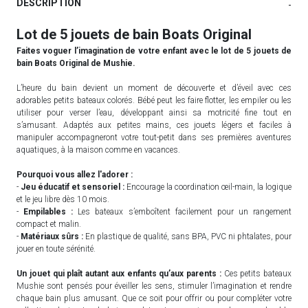
DESCRIPTION
-
Lot de 5 jouets de bain Boats Original
Faites voguer l’imagination de votre enfant avec le lot de 5 jouets de
bain Boats Original de Mushie.
L’heure du bain devient un moment de découverte et d’éveil avec ces
adorables petits bateaux colorés. Bébé peut les faire flotter, les empiler ou les
utiliser pour verser l’eau, développant ainsi sa motricité fine tout en
s’amusant. Adaptés aux petites mains, ces jouets légers et faciles à
manipuler accompagneront votre tout-petit dans ses premières aventures
aquatiques, à la maison comme en vacances.
Pourquoi vous allez l'adorer :
-
Jeu éducatif et sensoriel :
Encourage la coordination œil-main, la logique
et le jeu libre dès 10 mois.
-
Empilables :
Les bateaux s’emboîtent facilement pour un rangement
compact et malin.
-
Matériaux sûrs :
En plastique de qualité, sans BPA, PVC ni phtalates, pour
jouer en toute sérénité.
Un jouet qui plaît autant aux enfants qu’aux parents :
Ces petits bateaux
Mushie sont pensés pour éveiller les sens, stimuler l’imagination et rendre
chaque bain plus amusant. Que ce soit pour offrir ou pour compléter votre