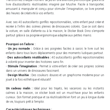
livre d’autocollants réutilisables imaginé par Mushie. Facile à transporter,
amusant à manipuler et conçu pour stimuler l’imagination, ce livre promet
des heures de créativité à vos enfants.
Avec ses 40 autocollants gonflés repositionnables, votre enfant peut créer et
recréer à l’infini des scènes pleines de dinosaures colorés. Que ce soit dans
la voiture, en salle d’attente ou à la maison, le Sticker Book Dino s’emporte
partout grâce à sa poignée ergonomique adaptée aux petites mains.
Pourquoi on l’adore :
-
Un jeu nomade :
Grâce à ses poignées faciles à saisir, le livre suit les
enfants dans tous leurs déplacements pour des moments ludiques partout.
-
Des autocollants réutilisables :
40 autocollants gonflés repositionnables
à volonté pour inventer des histoires sans fin.
-
Stimule l’imagination :
Permet à votre enfant de créer ses propres scènes
dans un univers de dinosaures fascinant.
-
Design Mushie :
Des couleurs douces et un graphisme moderne pour un
jouet à la fois esthétique et éducatif.
Un cadeau malin :
Idéal pour les trajets, les vacances ou les instants
calmes à la maison, ce sticker book est un must-have pour les enfants
curieux. Son format pratique et sa réutilisabilité en font un jeu à longue durée
de vie, toujours prêt à l’emploi.
Caractéristiques techniques :