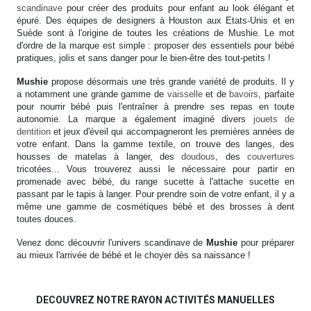
scandinave
pour créer des produits pour enfant au look élégant et
épuré. Des équipes de designers à Houston aux Etats-Unis et en
Suède sont à l'origine de toutes les créations de Mushie. Le mot
d'ordre de la marque est simple : proposer des essentiels pour bébé
pratiques, jolis et sans danger pour le bien-être des tout-petits !
Mushie
propose désormais une très grande variété de produits. Il y
a notamment une grande gamme de
vaisselle
et de
bavoirs
, parfaite
pour nourrir bébé puis l'entraîner à prendre ses repas en toute
autonomie. La marque a également imaginé divers
jouets de
dentition
et jeux d'éveil qui accompagneront les premières années de
votre enfant. Dans la gamme textile, on trouve des langes, des
housses de matelas à langer, des
doudous
, des
couvertures
tricotées... Vous trouverez aussi le nécessaire pour partir en
promenade avec bébé, du range sucette à l'attache sucette en
passant par le tapis à langer. Pour prendre soin de votre enfant, il y a
même une gamme de cosmétiques bébé et des brosses à dent
toutes douces.
Venez donc découvrir l'univers scandinave de
Mushie
pour préparer
au mieux l'arrivée de bébé et le choyer dès sa naissance !
DECOUVREZ NOTRE RAYON ACTIVITÉS MANUELLES