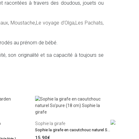
nt racontées à travers des doudous, jouets ou
eaux
,
Moustache
,
Le voyage d'Olga
,
Les Pachats
,
brodés au prénom de bébé.
ité, son originalité et sa capacité à toujours se
Jolle
Hoch
6.9
n
Sophie la girafe
En sto
Sophie la girafe en caoutchouc naturel So'pure (18 cm)
15.90€