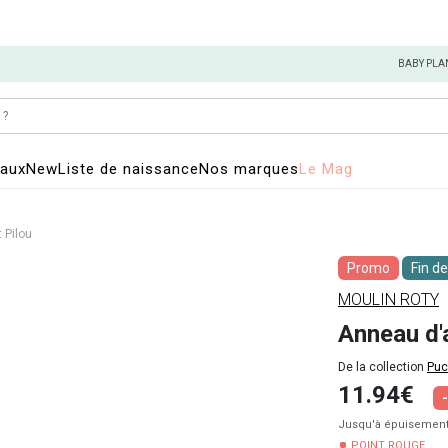
BABY PLA
eaux
New
Liste de naissance
Nos marques
Le Mag
 Pilou
Promo
Fin de
MOULIN ROTY
Anneau d'a
De la collection
Puc
11.94€
Jusqu'à épuisement
POINT ROUGE