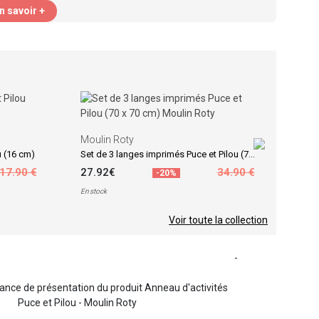
n savoir +
Moul
Gigot
Moulin Roty
47.
Set de 3 langes imprimés Puce et Pilou (70 x 70 cm)
u (16 cm)
En sto
17.90 €
27.92€
34.90 €
-20%
En stock
Voir toute la collection
-