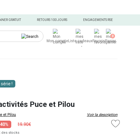
NNER GRATUIT
RETOURS 100 JOURS
ENGAGEMENTS RSE
0
Mon compte
Liste cadeaux
Favoris
Panier
 série !
ctivités Puce et Pilou
e et Pilou
Voir la description
-40%
19.90€
 des stocks