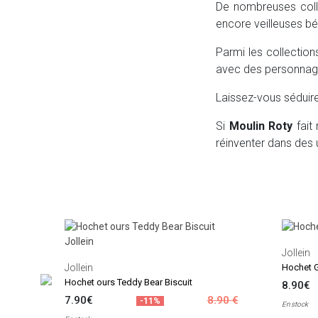
De nombreuses colle
encore veilleuses bé
Parmi les collectio
avec des personnage
Laissez-vous séduir
Si
Moulin Roty
fait 
réinventer dans des u
Jollein
Jollein
Hochet G
Hochet ours Teddy Bear Biscuit
8.90€
7.90€
8.90 €
-11%
En stock