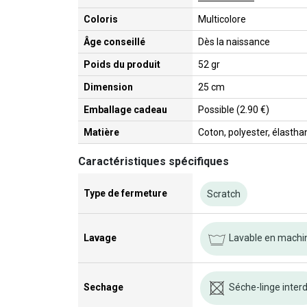
Coloris
Multicolore
Âge conseillé
Dès la naissance
Poids du produit
52 gr
Dimension
25 cm
Emballage cadeau
Possible (2.90 €)
Matière
Coton, polyester, élastha
Caractéristiques spécifiques
Type de fermeture
Scratch
Lavable en machine
Lavage
Séche-linge interd
Sechage