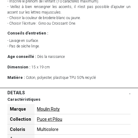
- Inscrire le prénom de l'enfant (10 caractères maximum).
- Veillez à bien renseigner les accents, il n'est pas possible d'ajouter un
accent sur les lettres majuscules.
- Choisir la couleur de broderie blanc ou jaune.
- Choisir l'écriture : Gino ou Croissant One.
Conseils d’entretien :
- Lavage en surface.
- Pas de sèche linge.
Age conseillé :
Dès la naissance
Dimension :
15 x 19 cm
Matière :
Coton, polyester, plastique TPU 50% recyclé
DETAILS
-
Caractéristiques
Marque
Moulin Roty
Collection
Puce et Pilou
Coloris
Multicolore