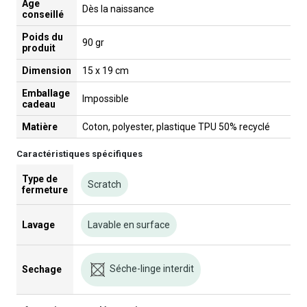
Âge
Dès la naissance
conseillé
Poids du
90 gr
produit
Dimension
15 x 19 cm
Emballage
Impossible
cadeau
Matière
Coton, polyester, plastique TPU 50% recyclé
Caractéristiques spécifiques
Type de
Scratch
fermeture
Lavage
Lavable en surface
Séche-linge interdit
Sechage