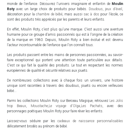
monde de l'enfance. Découvrez l'univers imaginaire et enfantin de
Moulin
Roty
avec un large choix de produits pour bébés.
Doudous
,
jeux d'éveil
,
décoration pour la
chambre de bébé
, mais aussi
sac à dos
pour l'école, ce
sont des produits très appréciés par les parents et leurs enfants.
En effet, Moulin Roty, c'est plus qu'une marque. C'est aussi une aventure
humaine pour ce groupe d'amis passionnés qui est à l'origine de la création
de la marque en 1980. Depuis, Moulin Roty a bien évolué et est devenu
l'acteur incontournable de l'enfance que l'on connaît tous.
Les produits passent entre les mains de personnes passionnées, au savoir-
faire exceptionnel qui portent une attention toute particulière aux détails.
C'est ce qui fait la qualité des produits. Le tout en respectant les normes
européennes de qualité et sécurité relatives aux jouets.
De nombreuses collections avec à chaque fois un univers, une histoire
unique sont racontées à travers des doudous, jouets ou encore veilleuses
bébé...
Parmi les collections Moulin Roty sur Berceau Magique, retrouvez
Les Jolis
trop Beaux
,
Moustache
,
Le voyage d'Olga
,
Les Pachats
, avec des
personnages poétiques Moulin Roty pour faire rêver les enfants.
Laissez-vous séduire par les
cadeaux de naissance personnalisables
délicatement brodés au prénom de bébé.