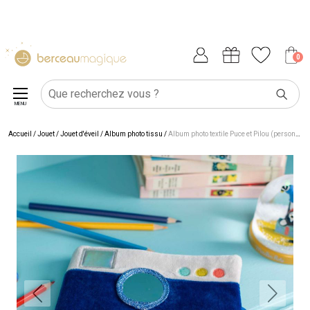
0
MENU
Accueil
/
Jouet
/
Jouet d'éveil
/
Album photo tissu
/
Album photo textile Puce et Pilou (personnalisable)