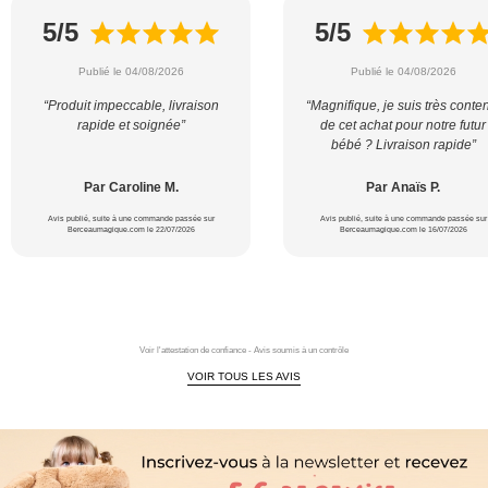
5/5
5/5
Publié le 04/08/2026
Publié le 04/08/2026
“Produit impeccable, livraison
“Magnifique, je suis très conte
rapide et soignée”
de cet achat pour notre futur
bébé ? Livraison rapide”
Par Caroline M.
Par Anaïs P.
Avis publié, suite à une commande passée sur
Avis publié, suite à une commande passée sur
Berceaumagique.com le 22/07/2026
Berceaumagique.com le 16/07/2026
Voir l'attestation de confiance - Avis soumis à un contrôle
VOIR TOUS LES AVIS