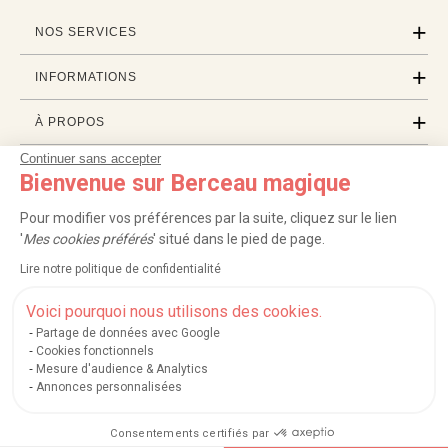
NOS SERVICES
INFORMATIONS
À PROPOS
Continuer sans accepter
PROFESSIONNELS
Bienvenue sur Berceau magique
LISTES CADEAUX
Pour modifier vos préférences par la suite, cliquez sur le lien
'
Mes cookies préférés
' situé dans le pied de page.
Lire notre politique de confidentialité
|
|
|
|
Carte cadeau
Retour 100 jours
Moyens de paiement
Zones et frais de livraison
|
|
|
|
Service après-vente
FAQ
Rappels de produits
Protection des données
Voici pourquoi nous utilisons des cookies.
|
|
Mentions légales et crédits
Conditions générales de ventes
Mes cookies
Partage de données avec Google
Cookies fonctionnels
Nos moyens de paiement sécurisés
Mesure d'audience & Analytics
Annonces personnalisées
Consentements certifiés par