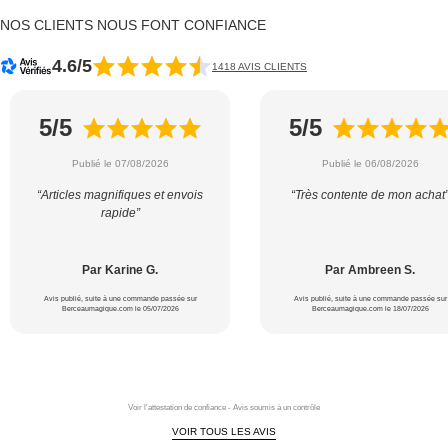
NOS CLIENTS NOUS FONT CONFIANCE
4.6/5
1418 AVIS CLIENTS
5/5
5/5
Publié le 07/08/2026
Publié le 06/08/2026
“Articles magnifiques et envois
“Très contente de mon achat
rapide”
Par Karine G.
Par Ambreen S.
Avis publié, suite à une commande passée sur
Avis publié, suite à une commande passée sur
Berceaumagique.com le 05/07/2026
Berceaumagique.com le 18/07/2026
Voir l'attestation de confiance - Avis soumis à un contrôle
VOIR TOUS LES AVIS