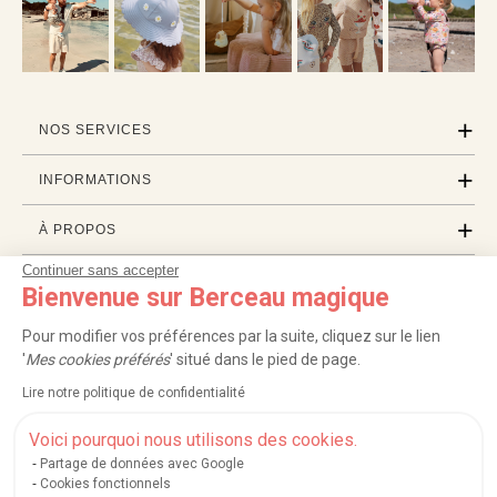
NOS SERVICES
INFORMATIONS
À PROPOS
Continuer sans accepter
PROFESSIONNELS
Bienvenue sur Berceau magique
LISTES CADEAUX
Pour modifier vos préférences par la suite, cliquez sur le lien
'
Mes cookies préférés
' situé dans le pied de page.
Lire notre politique de confidentialité
|
|
|
|
Carte cadeau
Retour 100 jours
Moyens de paiement
Zones et frais de livraison
|
|
|
|
Service après-vente
FAQ
Rappels de produits
Protection des données
Voici pourquoi nous utilisons des cookies.
|
|
Mentions légales et crédits
Conditions générales de ventes
Mes cookies
Partage de données avec Google
Cookies fonctionnels