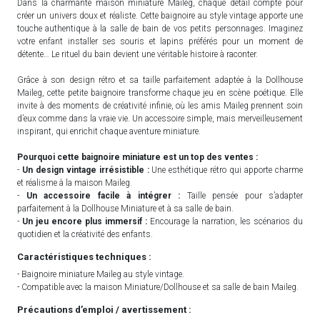
Dans la charmante maison miniature Maileg, chaque détail compte pour
créer un univers doux et réaliste. Cette baignoire au style vintage apporte une
touche authentique à la salle de bain de vos petits personnages. Imaginez
votre enfant installer ses souris et lapins préférés pour un moment de
détente… Le rituel du bain devient une véritable histoire à raconter.
Grâce à son design rétro et sa taille parfaitement adaptée à la Dollhouse
Maileg, cette petite baignoire transforme chaque jeu en scène poétique. Elle
invite à des moments de créativité infinie, où les amis Maileg prennent soin
d’eux comme dans la vraie vie. Un accessoire simple, mais merveilleusement
inspirant, qui enrichit chaque aventure miniature.
Pourquoi cette baignoire miniature est un top des ventes :
-
Un design vintage irrésistible :
Une esthétique rétro qui apporte charme
et réalisme à la maison Maileg.
-
Un accessoire facile à intégrer :
Taille pensée pour s’adapter
parfaitement à la Dollhouse Miniature et à sa salle de bain.
-
Un jeu encore plus immersif :
Encourage la narration, les scénarios du
quotidien et la créativité des enfants.
Caractéristiques techniques :
- Baignoire miniature Maileg au style vintage.
- Compatible avec la maison Miniature/Dollhouse et sa salle de bain Maileg.
Précautions d’emploi / avertissement :