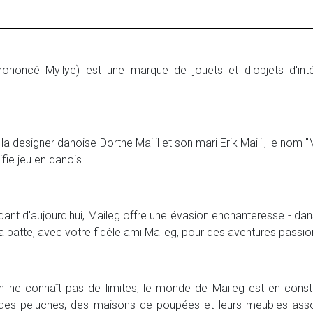
ononcé My'lye) est une marque de jouets et d'objets d'int
a designer danoise Dorthe Mailil et son mari Erik Mailil, le nom 
nifie jeu en danois.
ant d'aujourd'hui, Maileg offre une évasion enchanteresse - dan
 patte, avec votre fidèle ami Maileg, pour des aventures passio
 ne connaît pas de limites, le monde de Maileg est en consta
des peluches, des maisons de poupées et leurs meubles assort