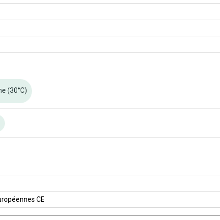
ne (30°C)
n
uropéennes CE