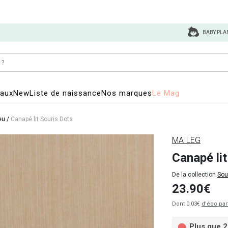
BABY PLA
eaux
New
Liste de naissance
Nos marques
Le Mag
eu
/
Canapé lit Souris Dots
MAILEG
Canapé lit
De la collection
Sou
23.90€
Dont 0.03€
d’éco par
Plus que 2