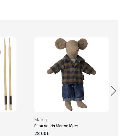
Mail
Ther
24.
En sto
Maileg
Papa souris Marron léger
28.00€