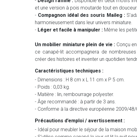
-
Design raffiné :
Disponible en deux motifs irré
et une version à pois moutarde tout en douceur
-
Compagnon idéal des souris Maileg :
S’ada
harmonieusement dans leur univers miniature.
-
Léger et facile à manipuler :
Même les petite
Un mobilier miniature plein de vie :
Conçu en 
ce canapé-lit accompagnera de nombreuses ave
créer des histoires et inventer un quotidien tendr
Caractéristiques techniques :
- Dimensions : H 8 cm x L 11 cm x P 5 cm.
- Poids : 0,03 kg.
- Matière : lin, rembourrage polyester.
- Âge recommandé : à partir de 3 ans.
- Conforme à la directive européenne 2009/48/CE
Précautions d’emploi / avertissement :
- Idéal pour meubler le séjour de la maison mobi
- S'utilise comme canapé le jour et lit la nuit po