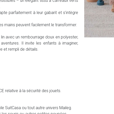
sistibles – un élégant tissu à carreaux verts
.
pte parfaitement à leur gabarit et s’intègre
s mains peuvent facilement le transformer.
lin avec un rembourrage doux en polyester,
ntures. Il invite les enfants à imaginer,
e et rempli de détails.
 relative à la sécurité des jouets.
le SuitCasa ou tout autre univers Maileg.
ur les souris ou autres petites poupées.