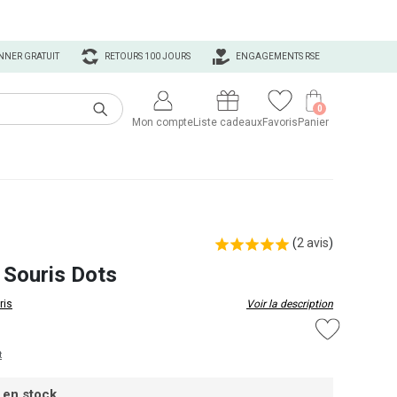
NNER GRATUIT
RETOURS 100 JOURS
ENGAGEMENTS RSE
0
Mon compte
Liste cadeaux
Favoris
Panier
(
2 avis
)
 Souris Dots
ris
Voir la description
t
 en stock