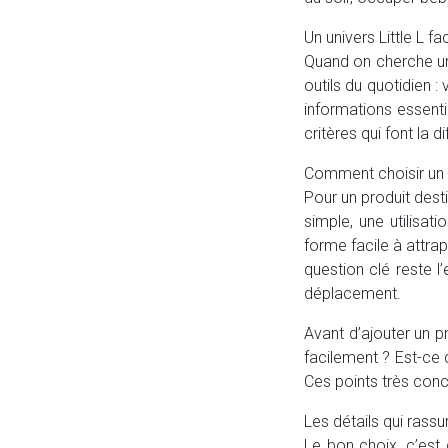
Un univers Little L fa
Quand on cherche un
outils du quotidien :
informations essenti
critères qui font la 
Comment choisir un p
Pour un produit dest
simple, une utilisati
forme facile à attra
question clé reste l’
déplacement.
Avant d’ajouter un pr
facilement ? Est-ce 
Ces points très concr
Les détails qui rass
Le bon choix, c’est