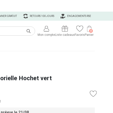
NNER GRATUIT
RETOURS 100 JOURS
ENGAGEMENTS RSE
0
Mon compte
Liste cadeaux
Favoris
Panier
orielle Hochet vert
t
 prévue le 21/08