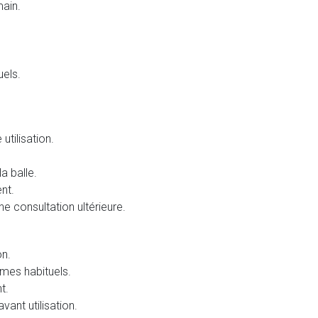
main.
uels.
utilisation.
a balle.
nt.
e consultation ultérieure.
on.
mmes habituels.
t.
vant utilisation.