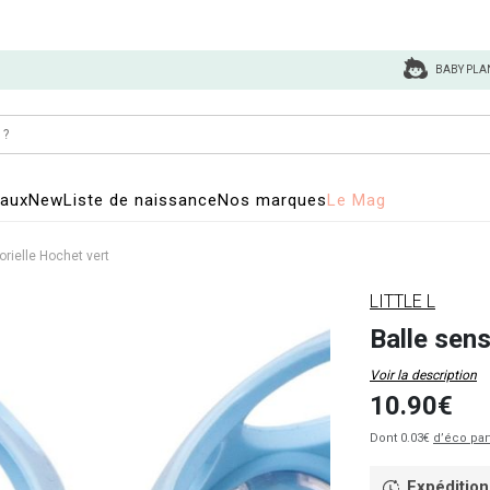
BABY PLA
eaux
New
Liste de naissance
Nos marques
Le Mag
orielle Hochet vert
LITTLE L
Balle sens
Voir la description
10.90€
Dont 0.03€
d’éco par
Expédition