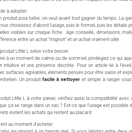
cile à adopter
 produit pour bébé, on veut avant tout gagner du temps. La 
 vous choisissez d’abord l’usage, puis le format, puis les détails
elles visibles sur chaque fiche : âge conseillé, dimensions, mati
différence entre un achat “mignon” et un achat vraiment utile.
roduit Little L selon votre besoin
iné à un moment de calme ou de sommeil, privilégiez ce qui appo
on intuitive et une présence discrète. Pour un article lié à l’évei
per, surfaces agréables, éléments pensés pour être saisis et explo
entretien. Un produit
facile à nettoyer
et simple à ranger vous
oduit Little L à votre panier, vérifiez aussi la compatibilité ave
que ça se range dans un sac ? Est-ce que l’usage est possible 
ets évitent les achats qui restent au placard.
urent au moment d’acheter
 celui qui répond à un besoin réel. Si vous hésitez entre deux