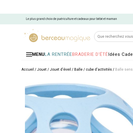
Le plus grand choix de puériculture et cadeaux pour bébé et maman
LA RENTRÉE
BRADERIE D'ÉTÉ
Idées Cad
MENU
Accueil
/
Jouet
/
Jouet d'éveil
/
Balle / cube d'activités
/
Balle sens