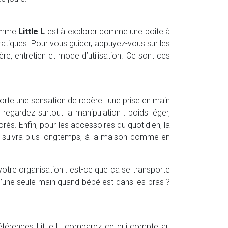
gamme
Little L
est à explorer comme une boîte à
 pratiques. Pour vous guider, appuyez-vous sur les
ère, entretien et mode d’utilisation. Ce sont ces
rte une sensation de repère : une prise en main
l, regardez surtout la manipulation : poids léger,
rés. Enfin, pour les accessoires du quotidien, la
 suivra plus longtemps, à la maison comme en
c votre organisation : est-ce que ça se transporte
d’une seule main quand bébé est dans les bras ?
 références Little L, comparez ce qui compte au