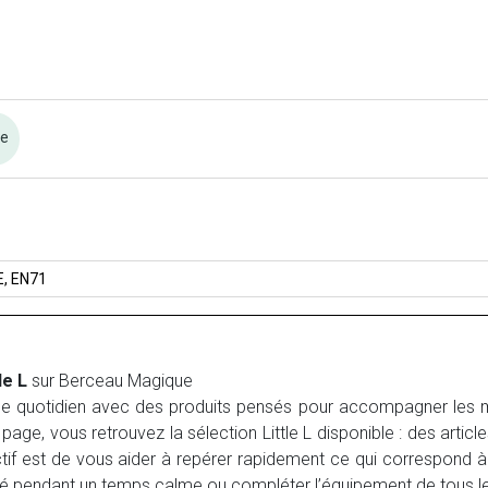
re
, EN71
le L
sur Berceau Magique
ans le quotidien avec des produits pensés pour accompagner le
page, vous retrouvez la sélection Little L disponible : des articl
ctif est de vous aider à repérer rapidement ce qui correspond à v
bé pendant un temps calme ou compléter l’équipement de tous le