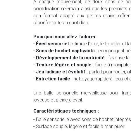
À chaque mouvement, de doux sons de hoche
coordination œil-main ainsi que les premiers 
son format adapté aux petites mains offren
réconfortante au quotidien.
Pourquoi vous allez l’adorer :
-
Éveil sensoriel :
stimule l’ouïe, le toucher et l
-
Sons de hochet captivants :
encouragent béb
-
Développement de la motricité :
favorise la
-
Texture légère et souple :
facile à manipuler
-
Jeu ludique et évolutif :
parfait pour rouler, a
-
Entretien facile :
nettoyage rapide à l’eau cha
Une balle sensorielle merveilleuse pour tr
joyeuse et pleine d’éveil.
Caractéristiques techniques :
- Balle sensorielle avec sons de hochet intégrés
- Surface souple, légère et facile à manipuler.