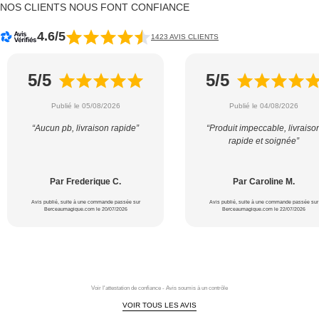
NOS CLIENTS NOUS FONT CONFIANCE
4.6/5
1423 AVIS CLIENTS
5/5
5/5
Publié le 05/08/2026
Publié le 04/08/2026
“Aucun pb, livraison rapide”
“Produit impeccable, livraiso
rapide et soignée”
Par Frederique C.
Par Caroline M.
Avis publié, suite à une commande passée sur
Avis publié, suite à une commande passée sur
Berceaumagique.com le 20/07/2026
Berceaumagique.com le 22/07/2026
Voir l'attestation de confiance - Avis soumis à un contrôle
VOIR TOUS LES AVIS