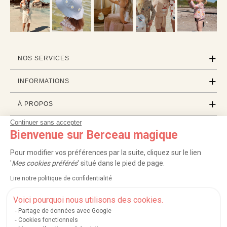
NOS SERVICES
INFORMATIONS
À PROPOS
Continuer sans accepter
PROFESSIONNELS
Bienvenue sur Berceau magique
LISTES CADEAUX
Pour modifier vos préférences par la suite, cliquez sur le lien
'
Mes cookies préférés
' situé dans le pied de page.
Lire notre politique de confidentialité
|
|
|
|
Carte cadeau
Retour 100 jours
Moyens de paiement
Zones et frais de livraison
|
|
|
|
Service après-vente
FAQ
Rappels de produits
Protection des données
Voici pourquoi nous utilisons des cookies.
|
|
Mentions légales et crédits
Conditions générales de ventes
Mes cookies
Partage de données avec Google
Cookies fonctionnels
Nos moyens de paiement sécurisés