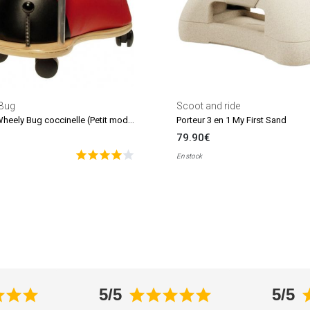
Bug
Scoot and ride
Porteur Wheely Bug coccinelle (Petit modèle)
Porteur 3 en 1 My First Sand
79.90€
En stock
5/5
5/5