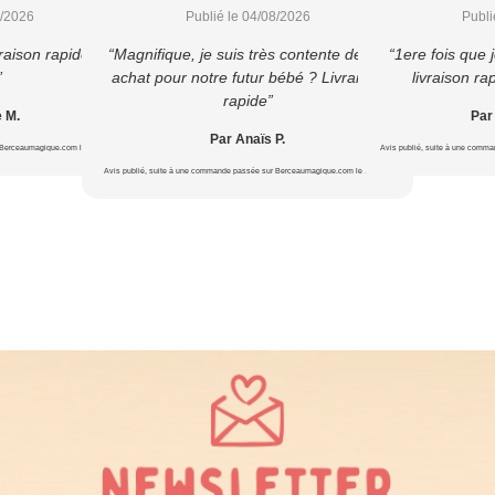
8/2026
Publié le 04/08/2026
Publi
raison rapide et
“Magnifique, je suis très contente de cet
“1ere fois que
”
achat pour notre futur bébé ? Livraison
livraison ra
rapide”
e M.
Par
Par Anaïs P.
 Berceaumagique.com le 22/07/2026
Avis publié, suite à une comm
Avis publié, suite à une commande passée sur Berceaumagique.com le 16/07/2026