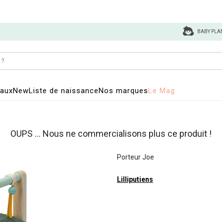
BABY PLA
eaux
New
Liste de naissance
Nos marques
Le Mag
OUPS ... Nous ne commercialisons plus ce produit !
Porteur Joe
Lilliputiens