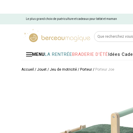
Le plus grand choix de puériculture et cadeaux pour bébé et maman
LA RENTRÉE
BRADERIE D'ÉTÉ
Idées Cad
MENU
Accueil
/
Jouet
/
Jeu de motricité
/
Porteur
/
Porteur Joe