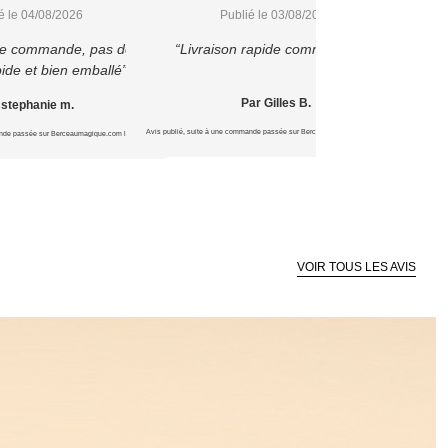
é le 04/08/2026
Publié le 03/08/2026
 je commande, pas déçu
“Livraison rapide comme prévu”
pide et bien emballé”
Par Gilles B.
 stephanie m.
Avis publié, suite à une commande passée sur Berceaumagique.com le 15/07/2026
Avis publié, s
ande passée sur Berceaumagique.com le 16/07/2026
VOIR TOUS LES AVIS