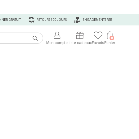
NNER GRATUIT
RETOURS 100 JOURS
ENGAGEMENTS RSE
0
Mon compte
Liste cadeaux
Favoris
Panier