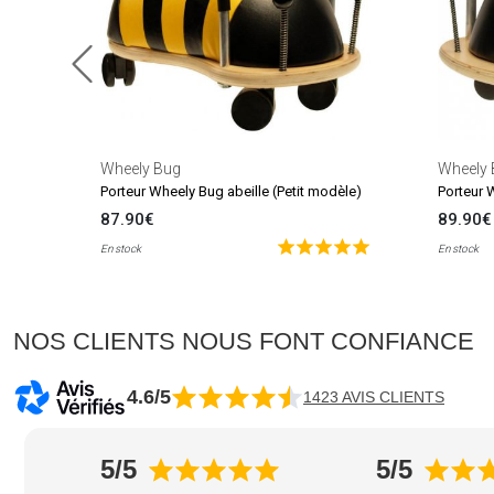
Wheely Bug
Wheely 
Porteur Wheely Bug abeille (Petit modèle)
87.90€
89.90€
En stock
En stock
NOS CLIENTS NOUS FONT CONFIANCE
4.6/5
1423 AVIS CLIENTS
5/5
5/5