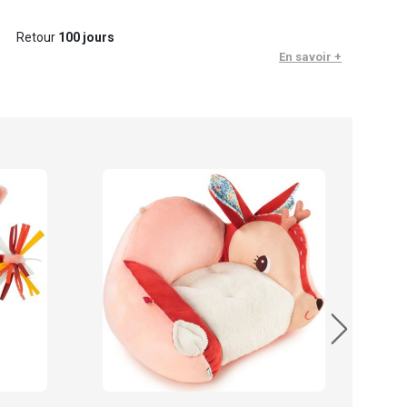
Retour
100 jours
En savoir +
Lilli
16.
En sto