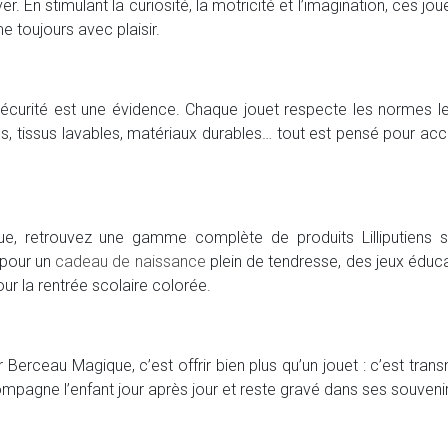
ver. En stimulant la curiosité, la motricité et l’imagination, ce
e toujours avec plaisir.
a sécurité est une évidence. Chaque jouet respecte les normes l
ées, tissus lavables, matériaux durables… tout est pensé pour 
e, retrouvez une gamme complète de produits Lilliputiens 
pour un
cadeau de naissance
plein de tendresse, des jeux éduc
ur la rentrée scolaire colorée.
sur Berceau Magique, c’est offrir bien plus qu’un jouet : c’est tra
ompagne l’enfant jour après jour et reste gravé dans ses souveni