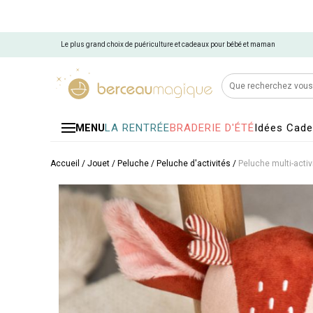
Le plus grand choix de puériculture et cadeaux pour bébé et maman
LA RENTRÉE
BRADERIE D'ÉTÉ
Idées Cad
MENU
Accueil
/
Jouet
/
Peluche
/
Peluche d'activités
/
Peluche multi-activi