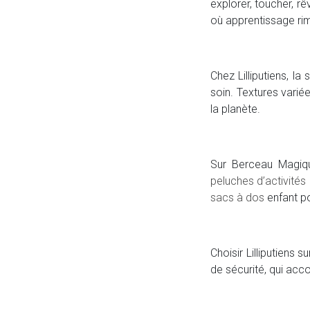
explorer, toucher, rê
où apprentissage rim
Chez Lilliputiens, l
soin. Textures vari
la planète.
Sur Berceau Magiqu
peluches d’activités
sacs à dos
enfant po
Choisir Lilliputiens 
de sécurité, qui acc