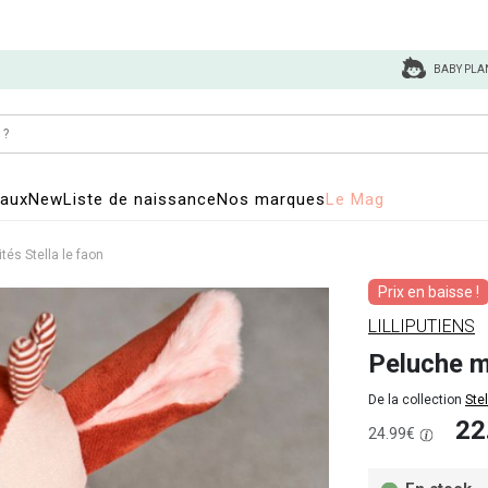
BABY PLA
eaux
New
Liste de naissance
Nos marques
Le Mag
tés Stella le faon
Prix en baisse !
LILLIPUTIENS
Peluche mu
De la collection
Stel
22
24.99€