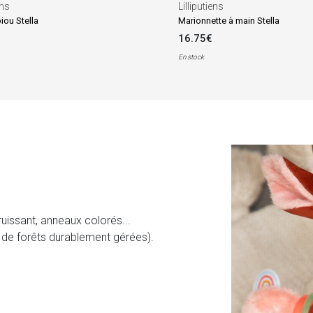
ens
Lilliputiens
iou Stella
Marionnette à main Stella
16.75€
En stock
n
bruissant, anneaux colorés...
su de forêts durablement gérées).