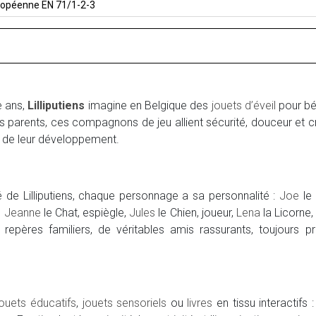
ropéenne EN 71/1-2-3
e ans,
Lilliputiens
imagine en Belgique des
jouets d’éveil
pour béb
 parents, ces compagnons de jeu allient sécurité, douceur et c
 de leur développement.
é de Lilliputiens, chaque personnage a sa personnalité :
Joe
le 
,
Jeanne
le Chat, espiègle,
Jules
le Chien, joueur,
Lena
la Licorne
repères familiers, de véritables amis rassurants, toujours prêt
jouets éducatifs
,
jouets sensoriels
ou
livres
en tissu interactifs 