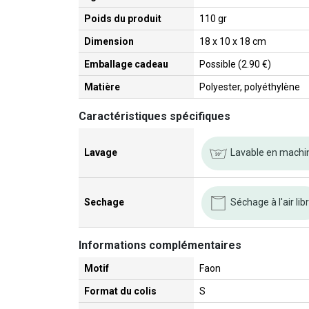
Poids du produit
110 gr
Dimension
18 x 10 x 18 cm
Emballage cadeau
Possible (2.90 €)
Matière
Polyester, polyéthylène
Caractéristiques spécifiques
Lavable en machi
Lavage
Séchage à l'air lib
Sechage
Informations complémentaires
Motif
Faon
Format du colis
S