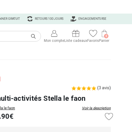
NNER GRATUIT
RETOURS 100 JOURS
ENGAGEMENTS RSE
0
Mon compte
Liste cadeaux
Favoris
Panier
(
3 avis
)
lti-activités Stella le faon
la le faon
Voir la description
.90€