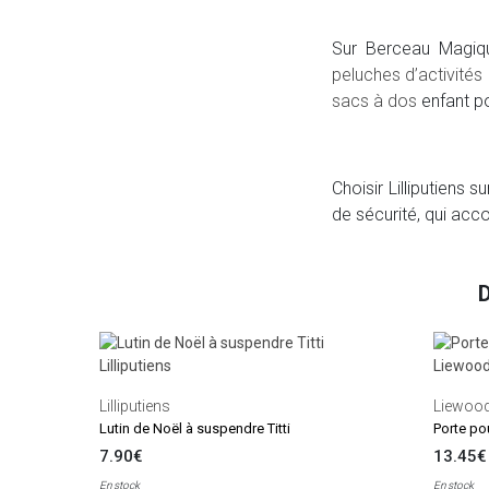
Sur Berceau Magiqu
peluches d’activités
sacs à dos
enfant po
Choisir Lilliputiens 
de sécurité, qui acc
Lilliputiens
Liewoo
Lutin de Noël à suspendre Titti
Porte pou
7.90€
13.45€
En stock
En stock