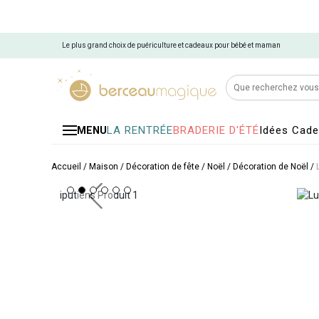
Le plus grand choix de puériculture et cadeaux pour bébé et maman
LA RENTRÉE
BRADERIE D'ÉTÉ
Idées Cad
MENU
Accueil
/
Maison
/
Décoration de fête
/
Noël
/
Décoration de Noël
/