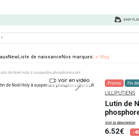
BABY PLA
eaux
New
Liste de naissance
Nos marques
Le Mag
Lutin de Noël Holy à suspendre phosphorescent
Promo
Fin de
LILLIPUTIENS
Lutin de 
phosphor
Voir la description
6.52€
-4