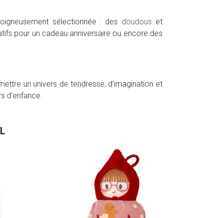
soigneusement sélectionnée : des
doudous
et
atifs pour un cadeau anniversaire ou encore des
nsmettre un univers de tendresse, d’imagination et
rs d’enfance.
L
Lilli
Lutin
8.4
En sto