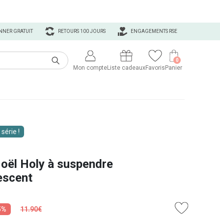
NNER GRATUIT
RETOURS 100 JOURS
ENGAGEMENTS RSE
0
Mon compte
Liste cadeaux
Favoris
Panier
 série !
Noël Holy à suspendre
escent
5%
11.90€