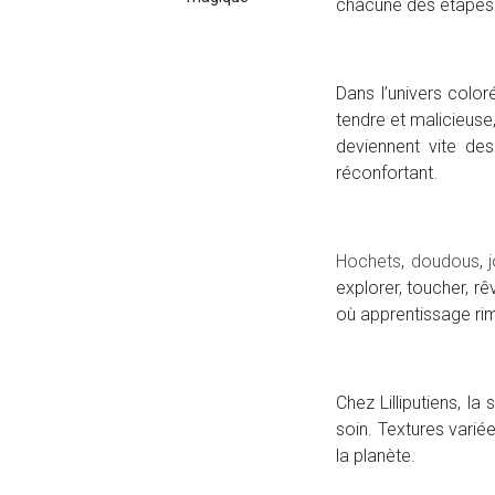
chacune des étapes
Dans l’univers color
tendre et malicieuse
deviennent vite des 
réconfortant.
Hochets
,
doudous
,
explorer, toucher, rê
où apprentissage rim
Chez Lilliputiens, l
soin. Textures vari
la planète.