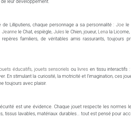
 de leur développement.
é de Lilliputiens, chaque personnage a sa personnalité :
Joe
le 
,
Jeanne
le Chat, espiègle,
Jules
le Chien, joueur,
Lena
la Licorne
repères familiers, de véritables amis rassurants, toujours prêt
jouets éducatifs
,
jouets sensoriels
ou
livres
en tissu interactifs 
ver. En stimulant la curiosité, la motricité et l’imagination, ce
e toujours avec plaisir.
a sécurité est une évidence. Chaque jouet respecte les normes l
ées, tissus lavables, matériaux durables… tout est pensé pour 