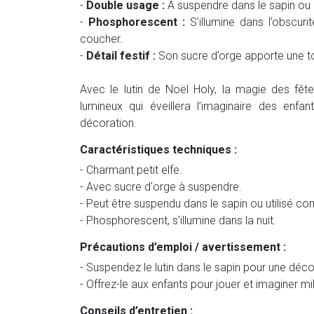
-
Double usage :
À suspendre dans le sapin ou 
-
Phosphorescent :
S’illumine dans l’obscuri
coucher.
-
Détail festif :
Son sucre d’orge apporte une to
Avec le lutin de Noël Holy, la magie des fêt
lumineux qui éveillera l’imaginaire des enf
décoration.
Caractéristiques techniques :
- Charmant petit elfe.
- Avec sucre d'orge à suspendre.
- Peut être suspendu dans le sapin ou utilisé c
- Phosphorescent, s'illumine dans la nuit.
Précautions d’emploi / avertissement :
- Suspendez le lutin dans le sapin pour une déco
- Offrez-le aux enfants pour jouer et imaginer mil
Conseils d’entretien :