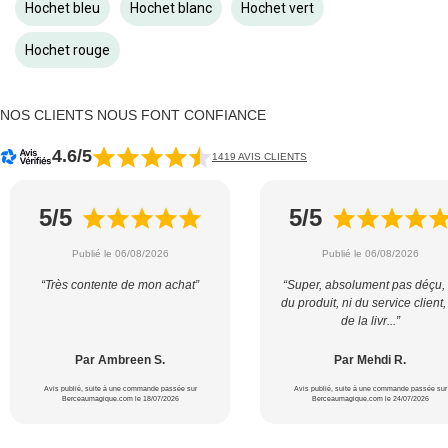
Hochet bleu
Hochet blanc
Hochet vert
Hochet rouge
NOS CLIENTS NOUS FONT CONFIANCE
4.6/5
1419 AVIS CLIENTS
5/5
5/5
Publié le 06/08/2026
Publié le 06/08/2026
“Très contente de mon achat”
“Super, absolument pas déçu, 
du produit, ni du service client,
de la livr...”
Par Ambreen S.
Par Mehdi R.
Avis publié, suite à une commande passée sur
Avis publié, suite à une commande passée sur
Berceaumagique.com le 18/07/2026
Berceaumagique.com le 24/07/2026