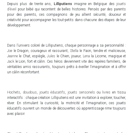
Depuis plus de trente ans,
Lilliputiens
imagine en Belgique des
jouets
d’éveil
pour bébé qui racontent de belles histoires. Pensés par des parents
pour des parents, ces compagnons de jeu allient sécurité, douceur et
créativité pour accompagner les tout-petits dans chacune des étapes de leur
développement.
Dans l’univers coloré de Lilliputiens, chaque personnage a sa personnalité :
Joe
le Dragon, courageux et rassurant,
Stella
le Faon, tendre et malicieuse,
Jeanne
le Chat, espiègle,
Jules
le Chien, joueur,
Lena
la Licorne, magique et
Jack
le Lion, fort et câlin. Ces héros deviennent vite des repères familiers, de
véritables amis rassurants, toujours prêts à éveiller l’imagination et à offrir
un câlin réconfortant.
Hochets
,
doudous
,
jouets éducatifs
,
jouets sensoriels
ou
livres
en tissu
interactifs : chaque création Lilliputiens est une invitation à explorer, toucher,
rêver. En stimulant la curiosité, la motricité et l’imagination, ces jouets
éducatifs ouvrent un monde de découvertes où apprentissage rime toujours
avec plaisir.