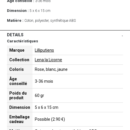
Age conseillé :
3-36 mois
Dimension :
5 x 6 x 15 cm
Matière :
Coton, polyester, synthétique ABS
DETAILS
-
Caractéristiques
Marque
Lilliputiens
Collection
Lena la Licorne
Coloris
Rose, blanc, jaune
Âge
3-36 mois
conseillé
Poids du
60 gr
produit
Dimension
5 x 6 x 15 cm
Emballage
Possible (2.90 €)
cadeau