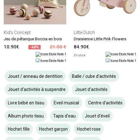
Kid's Concept
Little Dutch
Jeu de pétanque Boccia en bois
Draisienne Little Pink Flowers
10.90€
21.00 €
84.90€
-48%
En stock
Jouet / anneau de dentition
Balle / cube d'activités
Jouet d'activités à suspendre
Jouet d'activités
Livre bébé en tissu
Eveil musical
Centre d'activités
Album photo tissu
Tapis d'eau
Jouet d'éveil
Hochet fille
Hochet garçon
Hochet rose