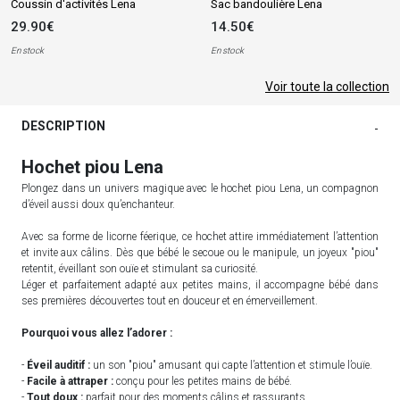
Coussin d'activités Lena
Sac bandoulière Lena
29.90€
14.50€
En stock
En stock
Voir toute la collection
DESCRIPTION
-
Hochet piou Lena
Plongez dans un univers magique avec le hochet piou Lena, un compagnon
d’éveil aussi doux qu’enchanteur.
Avec sa forme de licorne féerique, ce hochet attire immédiatement l’attention
et invite aux câlins. Dès que bébé le secoue ou le manipule, un joyeux "piou"
retentit, éveillant son ouïe et stimulant sa curiosité.
Léger et parfaitement adapté aux petites mains, il accompagne bébé dans
ses premières découvertes tout en douceur et en émerveillement.
Pourquoi vous allez l’adorer :
-
Éveil auditif :
un son "piou" amusant qui capte l’attention et stimule l’ouïe.
-
Facile à attraper :
conçu pour les petites mains de bébé.
-
Tout doux :
parfait pour des moments câlins et rassurants.