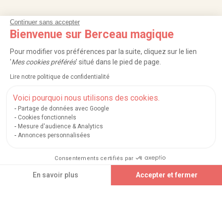
Continuer sans accepter
NOS SERVICES
Bienvenue sur Berceau magique
INFORMATIONS
Pour modifier vos préférences par la suite, cliquez sur le lien
'
Mes cookies préférés
' situé dans le pied de page.
À PROPOS
Lire notre politique de confidentialité
PROFESSIONNELS
Voici pourquoi nous utilisons des cookies.
Partage de données avec Google
LISTES CADEAUX
Cookies fonctionnels
Mesure d'audience & Analytics
Annonces personnalisées
|
|
|
|
Carte cadeau
Retour 100 jours
Moyens de paiement
Zones et frais de livraison
Consentements certifiés par
|
|
|
|
Service après-vente
FAQ
Rappels de produits
Protection des données
|
|
Mentions légales et crédits
Conditions générales de ventes
Mes cookies
Ajouter au panier
En savoir plus
Accepter et fermer
Nos moyens de paiement sécurisés
Axeptio consent
Plateforme de Gestion du Consentement : Personnalisez vos Options
Notre plateforme vous permet d'adapter et de gérer vos paramètres de confidential