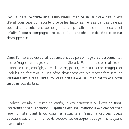
Depuis plus de trente ans,
Lilliputiens
imagine en Belgique des
jouets
d’éveil
pour bébé qui racontent de belles histoires. Pensés par des parents
pour des parents, ces compagnons de jeu allient sécurité, douceur et
créativité pour accompagner les tout-petits dans chacune des étapes de leur
développement.
Dans l’univers coloré de Lilliputiens, chaque personnage a sa personnalité :
Joe
le Dragon, courageux et rassurant,
Stella
le Faon, tendre et malicieuse,
Jeanne
le Chat, espiègle,
Jules
le Chien, joueur,
Lena
la Licorne, magique et
Jack
le Lion, fort et câlin. Ces héros deviennent vite des repères familiers, de
véritables amis rassurants, toujours prêts à éveiller l’imagination et à offrir
un câlin réconfortant.
Hochets
,
doudous
,
jouets éducatifs
,
jouets sensoriels
ou
livres
en tissu
interactifs : chaque création Lilliputiens est une invitation à explorer, toucher,
rêver. En stimulant la curiosité, la motricité et l’imagination, ces jouets
éducatifs ouvrent un monde de découvertes où apprentissage rime toujours
avec plaisir.