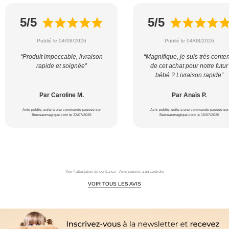
5/5
5/5
Publié le 04/08/2026
Publié le 04/08/2026
“Produit impeccable, livraison
“Magnifique, je suis très conte
rapide et soignée”
de cet achat pour notre futur
bébé ? Livraison rapide”
Par Caroline M.
Par Anaïs P.
Avis publié, suite à une commande passée sur
Avis publié, suite à une commande passée sur
Berceaumagique.com le 22/07/2026
Berceaumagique.com le 16/07/2026
Voir l'attestation de confiance - Avis soumis à un contrôle
VOIR TOUS LES AVIS