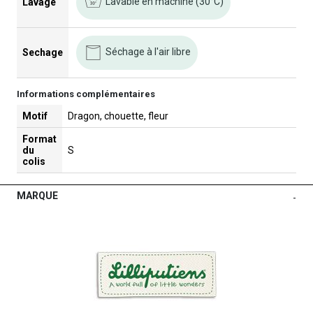
Lavable en machine (30°C)
Lavage
Séchage à l'air libre
Sechage
Informations complémentaires
Motif
Dragon, chouette, fleur
Format
du
S
colis
MARQUE
-