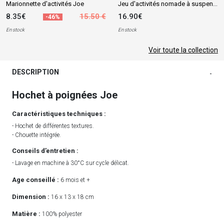
Jeu d'activités nomade à suspendre Joe
Marionnette d'activités Joe
8.35€
15.50 €
16.90€
-46%
En stock
En stock
Voir toute la collection
DESCRIPTION
-
Hochet à poignées Joe
Caractéristiques techniques :
- Hochet de différentes textures.
- Chouette intégrée.
Conseils d’entretien :
- Lavage en machine à 30°C sur cycle délicat.
Age conseillé :
6 mois et +
Dimension :
16 x 13 x 18 cm
Matière :
100% polyester