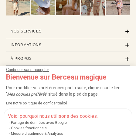
NOS SERVICES
INFORMATIONS
À PROPOS
Continuer sans accepter
PROFESSIONNELS
Bienvenue sur Berceau magique
LISTES CADEAUX
Pour modifier vos préférences par la suite, cliquez sur le lien
'
Mes cookies préférés
' situé dans le pied de page.
Lire notre politique de confidentialité
|
|
|
|
Carte cadeau
Retour 100 jours
Moyens de paiement
Zones et frais de livraison
|
|
|
|
Service après-vente
FAQ
Rappels de produits
Protection des données
Voici pourquoi nous utilisons des cookies.
|
|
Mentions légales et crédits
Conditions générales de ventes
Mes cookies
Partage de données avec Google
Cookies fonctionnels
Nos moyens de paiement sécurisés
Mesure d'audience & Analytics