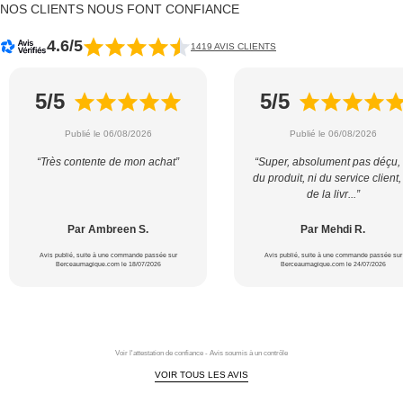
NOS CLIENTS NOUS FONT CONFIANCE
4.6/5
1419 AVIS CLIENTS
5/5
5/5
Publié le 06/08/2026
Publié le 06/08/2026
“Très contente de mon achat”
“Super, absolument pas déçu, 
du produit, ni du service client,
de la livr...”
Par Ambreen S.
Par Mehdi R.
Avis publié, suite à une commande passée sur
Avis publié, suite à une commande passée sur
Berceaumagique.com le 18/07/2026
Berceaumagique.com le 24/07/2026
Voir l'attestation de confiance - Avis soumis à un contrôle
VOIR TOUS LES AVIS