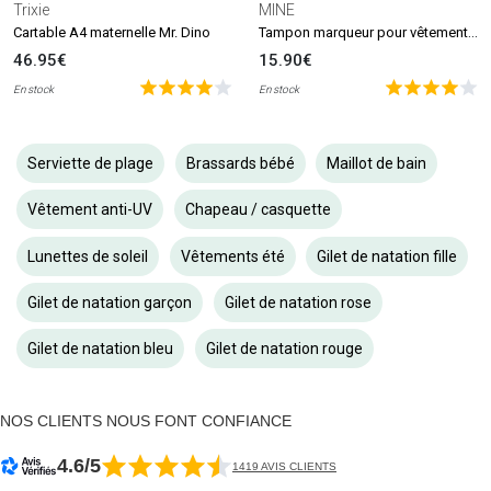
Trixie
MINE
Tampon marqueur pour vêtements et livres MINE Stamp
Cartable A4 maternelle Mr. Dino
46.95€
15.90€
En stock
En stock
Serviette de plage
Brassards bébé
Maillot de bain
Vêtement anti-UV
Chapeau / casquette
Lunettes de soleil
Vêtements été
Gilet de natation fille
Gilet de natation garçon
Gilet de natation rose
Gilet de natation bleu
Gilet de natation rouge
NOS CLIENTS NOUS FONT CONFIANCE
4.6/5
1419 AVIS CLIENTS