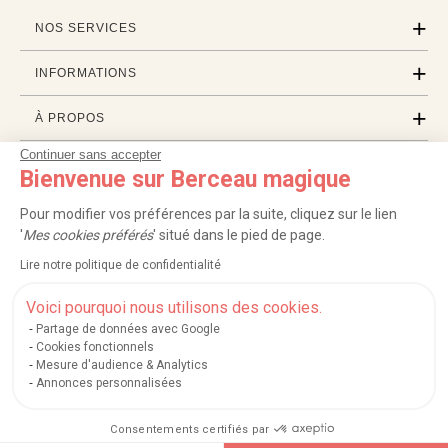
NOS SERVICES
INFORMATIONS
À PROPOS
Continuer sans accepter
PROFESSIONNELS
Bienvenue sur Berceau magique
LISTES CADEAUX
Pour modifier vos préférences par la suite, cliquez sur le lien
'
Mes cookies préférés
' situé dans le pied de page.
Lire notre politique de confidentialité
|
|
|
|
Carte cadeau
Retour 100 jours
Moyens de paiement
Zones et frais de livraison
|
|
|
|
Service après-vente
FAQ
Rappels de produits
Protection des données
Voici pourquoi nous utilisons des cookies.
|
|
Mentions légales et crédits
Conditions générales de ventes
Mes cookies
Partage de données avec Google
Cookies fonctionnels
Nos moyens de paiement sécurisés
Mesure d'audience & Analytics
Annonces personnalisées
Consentements certifiés par
Berceau magique
.
Exauceur de souhaits
© 2004-2026