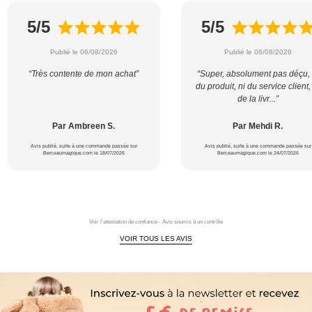
5/5
5/5
Publié le 06/08/2026
Publié le 06/08/2026
“Très contente de mon achat”
“Super, absolument pas déçu, 
du produit, ni du service client,
de la livr...”
Par Ambreen S.
Par Mehdi R.
Avis publié, suite à une commande passée sur
Avis publié, suite à une commande passée sur
Berceaumagique.com le 18/07/2026
Berceaumagique.com le 24/07/2026
Voir l'attestation de confiance - Avis soumis à un contrôle
VOIR TOUS LES AVIS