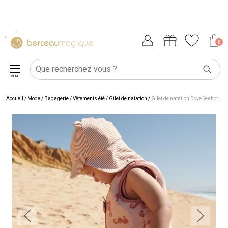
0
MENU
Accueil
/
Mode / Bagagerie
/
Vêtements été
/
Gilet de natation
/
Gilet de natation Dove Seahorse (3-4 ans)