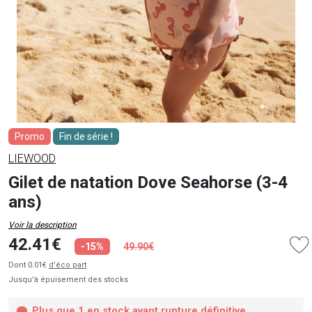
Promo
Fin de série !
LIEWOOD
Gilet de natation Dove Seahorse (3-4
ans)
Voir la description
42.41€
-15%
49.90€
Dont 0.01€
d’éco part
Jusqu'à épuisement des stocks
Plus que 1 en stock avant rupture définitive