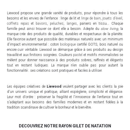
Liewood propose une grande variété de produits, pour répondre à tous les
besoins et les envies de l'enfance : linge de lit et
linge de bain
,
jouets d'éveil
,
coffrets repas
et
bavoirs
,
peluches
,
langes
, paniers en tissu... Chaque
famille peut ainsi trouver ce dont elle a besoin. Adepte du
slow living
, la
marque crée des produits de qualité, durables et respectueux de la planète.
Elle favorise autant que possible des matériaux naturels avec un minimum
d'impact environnemental : coton
biologique
certifié GOTS, bois naturel ou
encore cuir véritable. Liewood se démarque grâce à ses produits au design
travaillé et aux finitions soignées. Couleurs
pastel
et motifs minimalistes se
mêlent pour donner naissance à des produits sobres, raffinés et élégants
tout en restant ludiques. La marque n'en oublie pas pour autant la
fonctionnalité : ses créations sont pratiques et faciles à utiliser.
Les équipes créatives de
Liewood
veulent partager avec les clients la joie
d'un univers unique et poétique, alliant espièglerie, simplicité et élégance.
Leur mot d'ordre : préserver la fragilité et l'innocence de l'enfance tout en
s'adaptant aux besoins des familles modernes et en restant fidèles à la
tradition scandinave de cultiver le bonheur et le bien-être.
DECOUVREZ NOTRE RAYON GILET DE NATATION