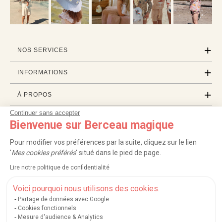
NOS SERVICES
INFORMATIONS
À PROPOS
Continuer sans accepter
PROFESSIONNELS
Bienvenue sur Berceau magique
LISTES CADEAUX
Pour modifier vos préférences par la suite, cliquez sur le lien
'
Mes cookies préférés
' situé dans le pied de page.
Lire notre politique de confidentialité
|
|
|
|
Carte cadeau
Retour 100 jours
Moyens de paiement
Zones et frais de livraison
|
|
|
|
Service après-vente
FAQ
Rappels de produits
Protection des données
Voici pourquoi nous utilisons des cookies.
|
|
Mentions légales et crédits
Conditions générales de ventes
Mes cookies
Partage de données avec Google
Cookies fonctionnels
Nos moyens de paiement sécurisés
Mesure d'audience & Analytics