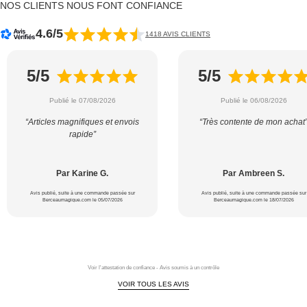
NOS CLIENTS NOUS FONT CONFIANCE
4.6/5
1418 AVIS CLIENTS
5/5
5/5
Publié le 07/08/2026
Publié le 06/08/2026
“Articles magnifiques et envois
“Très contente de mon achat
rapide”
Par Karine G.
Par Ambreen S.
Avis publié, suite à une commande passée sur
Avis publié, suite à une commande passée sur
Berceaumagique.com le 05/07/2026
Berceaumagique.com le 18/07/2026
Voir l'attestation de confiance - Avis soumis à un contrôle
VOIR TOUS LES AVIS