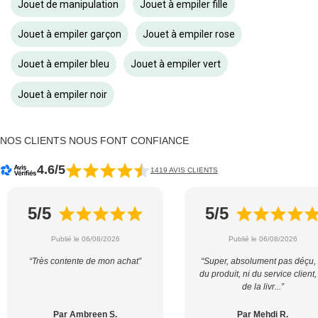
Jouet de manipulation
Jouet à empiler fille
Jouet à empiler garçon
Jouet à empiler rose
Jouet à empiler bleu
Jouet à empiler vert
Jouet à empiler noir
NOS CLIENTS NOUS FONT CONFIANCE
4.6/5
1419 AVIS CLIENTS
5/5
5/5
Publié le 06/08/2026
Publié le 06/08/2026
“Très contente de mon achat”
“Super, absolument pas déçu, 
du produit, ni du service client,
de la livr...”
Par Ambreen S.
Par Mehdi R.