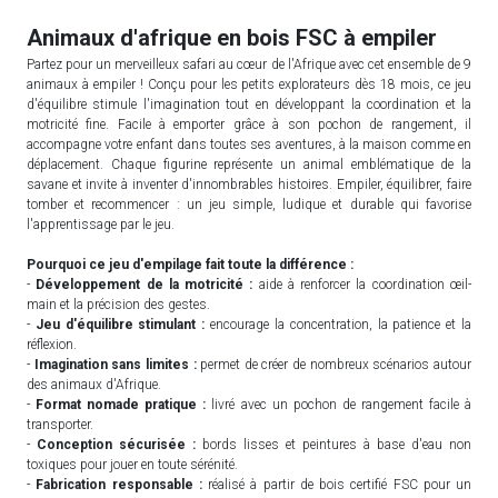
Animaux d'afrique en bois FSC à empiler
Partez pour un merveilleux safari au cœur de l'Afrique avec cet ensemble de 9
animaux à empiler ! Conçu pour les petits explorateurs dès 18 mois, ce jeu
d'équilibre stimule l'imagination tout en développant la coordination et la
motricité fine. Facile à emporter grâce à son pochon de rangement, il
accompagne votre enfant dans toutes ses aventures, à la maison comme en
déplacement. Chaque figurine représente un animal emblématique de la
savane et invite à inventer d'innombrables histoires. Empiler, équilibrer, faire
tomber et recommencer : un jeu simple, ludique et durable qui favorise
l'apprentissage par le jeu.
Pourquoi ce jeu d'empilage fait toute la différence :
-
Développement de la motricité :
aide à renforcer la coordination œil-
main et la précision des gestes.
-
Jeu d'équilibre stimulant :
encourage la concentration, la patience et la
réflexion.
-
Imagination sans limites :
permet de créer de nombreux scénarios autour
des animaux d'Afrique.
-
Format nomade pratique :
livré avec un pochon de rangement facile à
transporter.
-
Conception sécurisée :
bords lisses et peintures à base d'eau non
toxiques pour jouer en toute sérénité.
-
Fabrication responsable :
réalisé à partir de bois certifié FSC pour un