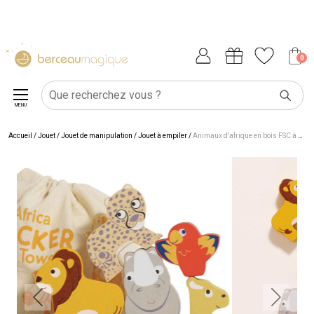
0
MENU
Accueil
/
Jouet
/
Jouet de manipulation
/
Jouet à empiler
/
Animaux d'afrique en bois FSC à empiler