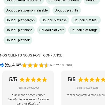
Doudou attache sucette
Doudou marionnette
Doudou
Doudou plat personnalisable
Doudou plat fille
Doudou plat garçon
Doudou plat rose
Doudou plat bleu
Doudou plat blanc
Doudou plat vert
Doudou plat rouge
Doudou plat noir
NOS CLIENTS NOUS FONT CONFIANCE
4.6/5
1419 AVIS CLIENTS
5/5
5/5
Publié le 08/08/2026
Publié le 08/08/2026
“Site facile d'accès et user
“Achat conforme à mon attent
friendly. Service au top, livraison
dans les délais....”