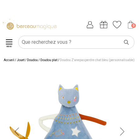
0
MENU
Accueil
/
Jouet
/
Doudou
/
Doudou plat
/
Doudou Z'anepasperdre chat bleu (personnalisable)