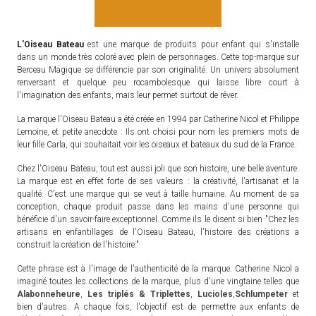
L'Oiseau Bateau
est une marque de produits pour enfant qui s'installe
dans un monde très coloré avec plein de personnages. Cette top-marque sur
Berceau Magique se différencie par son originalité. Un univers absolument
renversant et quelque peu rocambolesque qui laisse libre court à
l'imagination des enfants, mais leur permet surtout de rêver.
La marque l'Oiseau Bateau a été créée en 1994 par Catherine Nicol et Philippe
Lemoine, et petite anecdote : Ils ont choisi pour nom les premiers mots de
leur fille Carla, qui souhaitait voir les oiseaux et bateaux du sud de la France.
Chez l'Oiseau Bateau, tout est aussi joli que son histoire, une belle aventure.
La marque est en effet forte de ses valeurs : la créativité, l'artisanat et la
qualité. C'est une marque qui se veut à taille humaine. Au moment de sa
conception, chaque produit passe dans les mains d'une personne qui
bénéficie d'un savoir-faire exceptionnel. Comme ils le disent si bien "Chez les
artisans en enfantillages de l'Oiseau Bateau, l'histoire des créations a
construit la création de l'histoire."
Cette phrase est à l'image de l'authenticité de la marque. Catherine Nicol a
imaginé toutes les collections de la marque, plus d'une vingtaine telles que
Alabonneheure
,
Les triplés & Triplettes
,
Lucioles
,
Schlumpeter
et
bien d'autres. A chaque fois, l'objectif est de permettre aux enfants de