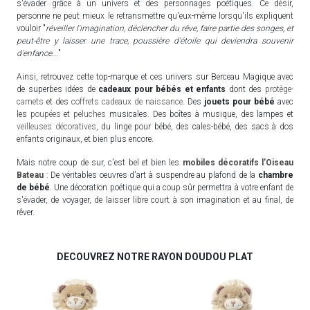
s'évader grâce à un univers et des personnages poétiques. Ce désir,
personne ne peut mieux le retransmettre qu'eux-même lorsqu'ils expliquent
vouloir "
réveiller l'imagination, déclencher du rêve, faire partie des songes, et
peut-être y laisser une trace, poussière d'étoile qui deviendra souvenir
d'enfance...
"
Ainsi, retrouvez cette top-marque et ces univers sur Berceau Magique avec
de superbes idées de
cadeaux pour bébés et enfants
dont des
protège-
carnets
et des
coffrets cadeaux de naissance
. Des
jouets pour bébé
avec
les
poupées
et
peluches
musicales. Des boîtes à musique, des lampes et
veilleuses décoratives
, du linge pour bébé, des cales-bébé, des sacs à dos
enfants originaux, et bien plus encore.
Mais notre coup de sur, c'est bel et bien les
mobiles décoratifs l'Oiseau
Bateau
: De véritables oeuvres d'art à suspendre au plafond de la
chambre
de bébé
. Une décoration poétique qui a coup sûr permettra à votre enfant de
s'évader, de voyager, de laisser libre court à son imagination et au final, de
rêver.
DECOUVREZ NOTRE RAYON DOUDOU PLAT