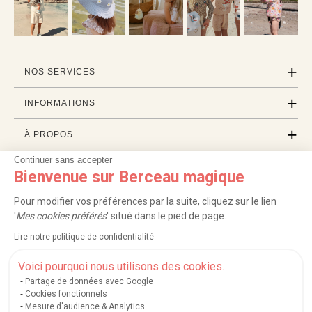
NOS SERVICES
INFORMATIONS
À PROPOS
Continuer sans accepter
PROFESSIONNELS
Bienvenue sur Berceau magique
LISTES CADEAUX
Pour modifier vos préférences par la suite, cliquez sur le lien
'
Mes cookies préférés
' situé dans le pied de page.
Lire notre politique de confidentialité
|
|
|
|
Carte cadeau
Retour 100 jours
Moyens de paiement
Zones et frais de livraison
|
|
|
|
Service après-vente
FAQ
Rappels de produits
Protection des données
Voici pourquoi nous utilisons des cookies.
|
|
Mentions légales et crédits
Conditions générales de ventes
Mes cookies
Partage de données avec Google
Cookies fonctionnels
Nos moyens de paiement sécurisés
Mesure d'audience & Analytics