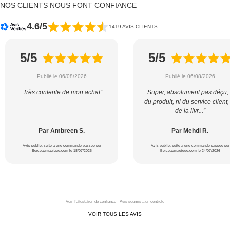
NOS CLIENTS NOUS FONT CONFIANCE
4.6/5
1419 AVIS CLIENTS
5/5
5/5
Publié le 06/08/2026
Publié le 06/08/2026
“Très contente de mon achat”
“Super, absolument pas déçu, 
du produit, ni du service client,
de la livr...”
Par Ambreen S.
Par Mehdi R.
Avis publié, suite à une commande passée sur
Avis publié, suite à une commande passée sur
Berceaumagique.com le 18/07/2026
Berceaumagique.com le 24/07/2026
Voir l'attestation de confiance - Avis soumis à un contrôle
VOIR TOUS LES AVIS