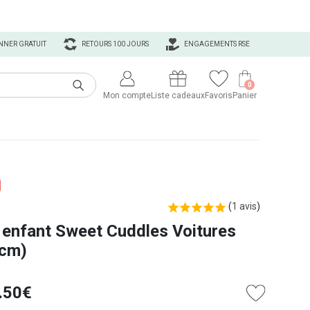
NNER GRATUIT
RETOURS 100 JOURS
ENGAGEMENTS RSE
0
Mon compte
Liste cadeaux
Favoris
Panier
(
1 avis
)
 enfant Sweet Cuddles Voitures
 cm)
.50€