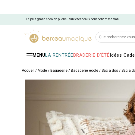
Le plus grand choix de puériculture et cadeaux pour bébé et maman
LA RENTRÉE
BRADERIE D'ÉTÉ
Idées Cad
MENU
Accueil
/
Mode / Bagagerie
/
Bagagerie école
/
Sac à dos
/
Sac à d