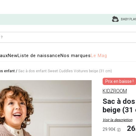
BABY PLA
eaux
New
Liste de naissance
Nos marques
Le Mag
os enfant
/
Sac à dos enfant Sweet Cuddles Voitures beige (31 cm)
Prix en baisse !
KIDZROOM
Sac à dos
beige (31
Voir la description
26
29.90€