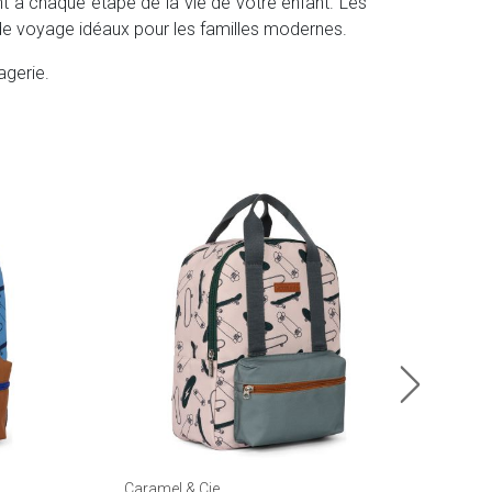
t à chaque étape de la vie de votre enfant. Les
 de voyage idéaux pour les familles modernes.
agerie.
Trixi
Sac 
29.
En sto
Caramel & Cie