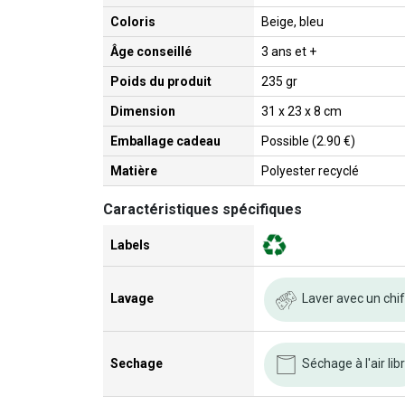
Coloris
Beige, bleu
Âge conseillé
3 ans et +
Poids du produit
235 gr
Dimension
31 x 23 x 8 cm
Emballage cadeau
Possible (2.90 €)
Matière
Polyester recyclé
Caractéristiques spécifiques
Labels
Laver avec un chi
Lavage
Séchage à l'air lib
Sechage