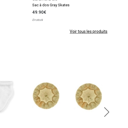
Sac à dos Gray Skates
49.90€
En stock
Voir tous les produits
Djec
Mont
26.