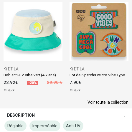
Ki ET LA
Ki ET LA
Bob anti-UV Vibe Vert (4-7 ans)
Lot de 5 patchs velcro Vibe Typo
23.92€
29.90 €
7.90€
-20%
En stock
En stock
Voir toute la collection
DESCRIPTION
-
Réglable
Imperméable
Anti-UV