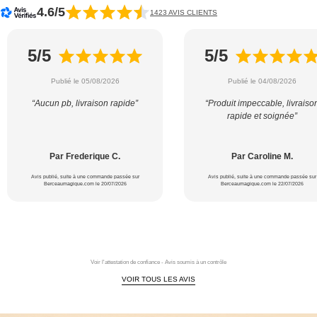
4.6/5
1423 AVIS CLIENTS
5/5
5/5
Publié le 05/08/2026
Publié le 04/08/2026
“Aucun pb, livraison rapide”
“Produit impeccable, livraiso
rapide et soignée”
Par Frederique C.
Par Caroline M.
Avis publié, suite à une commande passée sur
Avis publié, suite à une commande passée sur
Berceaumagique.com le 20/07/2026
Berceaumagique.com le 22/07/2026
Voir l'attestation de confiance - Avis soumis à un contrôle
VOIR TOUS LES AVIS