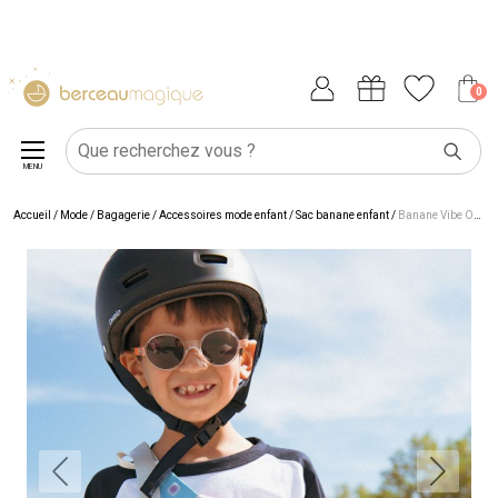
0
MENU
Accueil
/
Mode / Bagagerie
/
Accessoires mode enfant
/
Sac banane enfant
/
Banane Vibe Orange Thé Vert