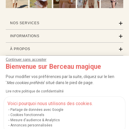
NOS SERVICES
INFORMATIONS
À PROPOS
Continuer sans accepter
PROFESSIONNELS
Bienvenue sur Berceau magique
LISTES CADEAUX
Pour modifier vos préférences par la suite, cliquez sur le lien
'
Mes cookies préférés
' situé dans le pied de page.
Lire notre politique de confidentialité
|
|
|
|
Carte cadeau
Retour 100 jours
Moyens de paiement
Zones et frais de livraison
|
|
|
|
Service après-vente
FAQ
Rappels de produits
Protection des données
Voici pourquoi nous utilisons des cookies.
|
|
Mentions légales et crédits
Conditions générales de ventes
Mes cookies
Partage de données avec Google
Cookies fonctionnels
Nos moyens de paiement sécurisés
Mesure d'audience & Analytics
Annonces personnalisées