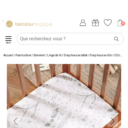
0
MENU
Accueil
/
Puériculture
/
Sommeil
/
Linge de lit
/
Drap housse bébé
/
Drap housse 60 x 120 cm
/
Dr