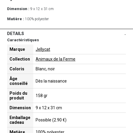
Dimension :
9 x 12 x 31 cm
Matière :
100% polyester
DETAILS
-
Caractéristiques
Marque
Jellycat
Collection
Animaux de la Ferme
Coloris
Blanc, noir
Âge
Dès la naissance
conseillé
Poids du
158 gr
produit
Dimension
9 x 12 x 31 cm
Emballage
Possible (2.90 €)
cadeau
Matière
100% polyester