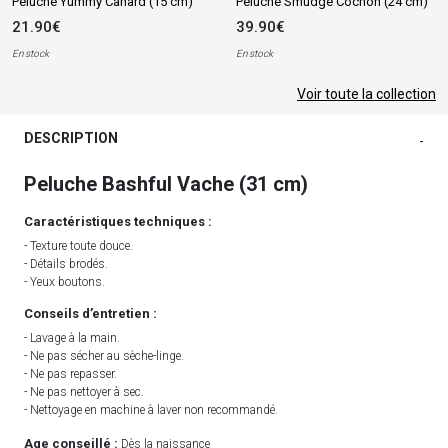
Peluche Yummy Canard (15 cm)
Peluche Smudge Cochon (24 cm)
21.90€
39.90€
En stock
En stock
Voir toute la collection
DESCRIPTION
-
Peluche Bashful Vache (31 cm)
Caractéristiques techniques :
- Texture toute douce.
- Détails brodés.
- Yeux boutons.
Conseils d’entretien :
- Lavage à la main.
- Ne pas sécher au sèche-linge.
- Ne pas repasser.
- Ne pas nettoyer à sec.
- Nettoyage en machine à laver non recommandé.
Age conseillé :
Dès la naissance