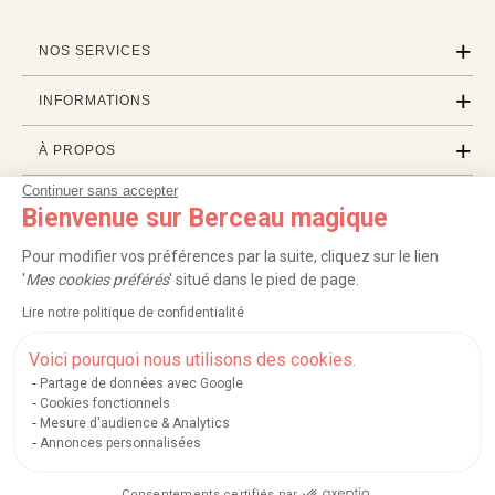
NOS SERVICES
INFORMATIONS
À PROPOS
Continuer sans accepter
PROFESSIONNELS
Bienvenue sur Berceau magique
LISTES CADEAUX
Pour modifier vos préférences par la suite, cliquez sur le lien
'
Mes cookies préférés
' situé dans le pied de page.
Lire notre politique de confidentialité
|
|
|
|
Carte cadeau
Retour 100 jours
Moyens de paiement
Zones et frais de livraison
|
|
|
|
Service après-vente
FAQ
Rappels de produits
Protection des données
Voici pourquoi nous utilisons des cookies.
|
|
Mentions légales et crédits
Conditions générales de ventes
Mes cookies
Partage de données avec Google
Cookies fonctionnels
Nos moyens de paiement sécurisés
Mesure d'audience & Analytics
Annonces personnalisées
Consentements certifiés par