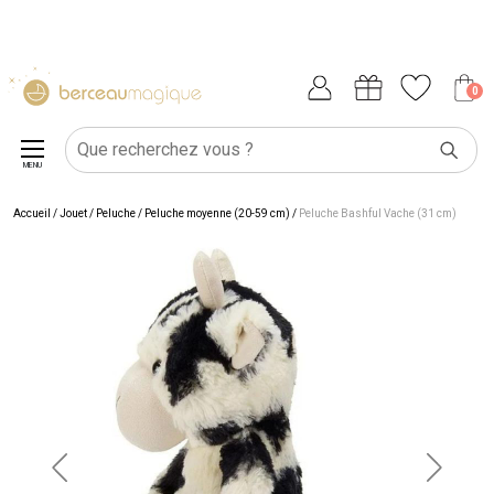
0
MENU
Accueil
/
Jouet
/
Peluche
/
Peluche moyenne (20-59 cm)
/
Peluche Bashful Vache (31 cm)