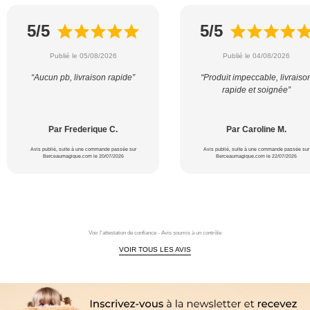
5/5
5/5
Publié le 05/08/2026
Publié le 04/08/2026
“Aucun pb, livraison rapide”
“Produit impeccable, livraiso
rapide et soignée”
Par Frederique C.
Par Caroline M.
Avis publié, suite à une commande passée sur
Avis publié, suite à une commande passée sur
Berceaumagique.com le 20/07/2026
Berceaumagique.com le 22/07/2026
Voir l'attestation de confiance - Avis soumis à un contrôle
VOIR TOUS LES AVIS