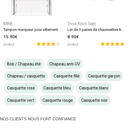
MINE
Trois Kilos Sept
Tampon marqueur pour vêtements et livres MINE Stamp
Lot de 3 paires de chaussettes beige et blanc (0-6 mois)
15.90€
8.90€
En stock
En stock
Bob / Chapeau été
Chapeau anti-UV
Chapeau / casquette
Casquette fille
Casquette garçon
Casquette rose
Casquette bleu
Casquette blanc
Casquette vert
Casquette rouge
Casquette noir
NOS CLIENTS NOUS FONT CONFIANCE