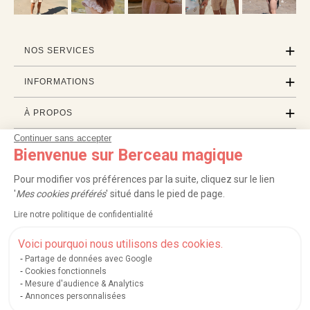
NOS SERVICES
INFORMATIONS
À PROPOS
Continuer sans accepter
PROFESSIONNELS
Bienvenue sur Berceau magique
LISTES CADEAUX
Pour modifier vos préférences par la suite, cliquez sur le lien
'
Mes cookies préférés
' situé dans le pied de page.
Lire notre politique de confidentialité
|
|
|
|
Carte cadeau
Retour 100 jours
Moyens de paiement
Zones et frais de livraison
|
|
|
|
Service après-vente
FAQ
Rappels de produits
Protection des données
Voici pourquoi nous utilisons des cookies.
|
|
Mentions légales et crédits
Conditions générales de ventes
Mes cookies
Partage de données avec Google
Cookies fonctionnels
Nos moyens de paiement sécurisés
Mesure d'audience & Analytics
Annonces personnalisées