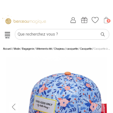
0
MENU
Accueil
/
Mode / Bagagerie
/
Vêtements été
/
Chapeau / casquette
/
Casquette
/
Casquette à visière courbée Champêtre (9-18 mois)