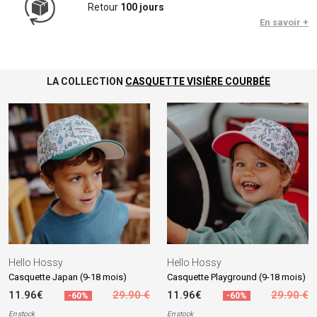
Retour
100 jours
En savoir +
LA COLLECTION
CASQUETTE VISIÈRE COURBÉE
Hello Hossy
Hello Hossy
Casquette Japan (9-18 mois)
Casquette Playground (9-18 mois)
11.96€
29.90 €
11.96€
29.90 €
-60%
-60%
En stock
En stock