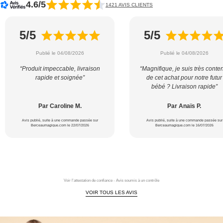
4.6/5
1421 AVIS CLIENTS
5/5
5/5
Publié le 04/08/2026
Publié le 04/08/2026
“Produit impeccable, livraison
“Magnifique, je suis très conte
rapide et soignée”
de cet achat pour notre futur
bébé ? Livraison rapide”
Par Caroline M.
Par Anaïs P.
Avis publié, suite à une commande passée sur
Avis publié, suite à une commande passée sur
Berceaumagique.com le 22/07/2026
Berceaumagique.com le 16/07/2026
Voir l'attestation de confiance - Avis soumis à un contrôle
VOIR TOUS LES AVIS