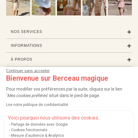
NOS SERVICES
INFORMATIONS
À PROPOS
Continuer sans accepter
PROFESSIONNELS
Bienvenue sur Berceau magique
LISTES CADEAUX
Pour modifier vos préférences par la suite, cliquez sur le lien
'
Mes cookies préférés
' situé dans le pied de page.
Lire notre politique de confidentialité
|
|
|
|
Carte cadeau
Retour 100 jours
Moyens de paiement
Zones et frais de livraison
|
|
|
|
Service après-vente
FAQ
Rappels de produits
Protection des données
Voici pourquoi nous utilisons des cookies.
|
|
Mentions légales et crédits
Conditions générales de ventes
Mes cookies
Partage de données avec Google
Cookies fonctionnels
Nos moyens de paiement sécurisés
Mesure d'audience & Analytics