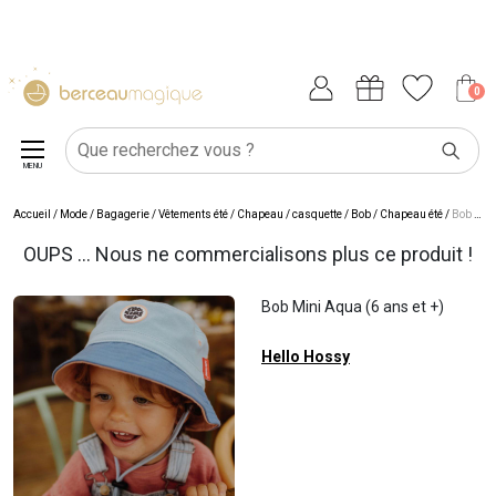
0
MENU
Accueil
/
Mode / Bagagerie
/
Vêtements été
/
Chapeau / casquette
/
Bob / Chapeau été
/
Bob Mini Aqua (6 ans et +)
OUPS ... Nous ne commercialisons plus ce produit !
Bob Mini Aqua (6 ans et +)
Hello Hossy