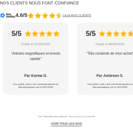
NOS CLIENTS NOUS FONT CONFIANCE
4.6/5
1418 AVIS CLIENTS
5/5
5/5
Publié le 07/08/2026
Publié le 06/08/2026
“Articles magnifiques et envois
“Très contente de mon achat
rapide”
Par Karine G.
Par Ambreen S.
Avis publié, suite à une commande passée sur
Avis publié, suite à une commande passée sur
Berceaumagique.com le 05/07/2026
Berceaumagique.com le 18/07/2026
Voir l'attestation de confiance - Avis soumis à un contrôle
VOIR TOUS LES AVIS