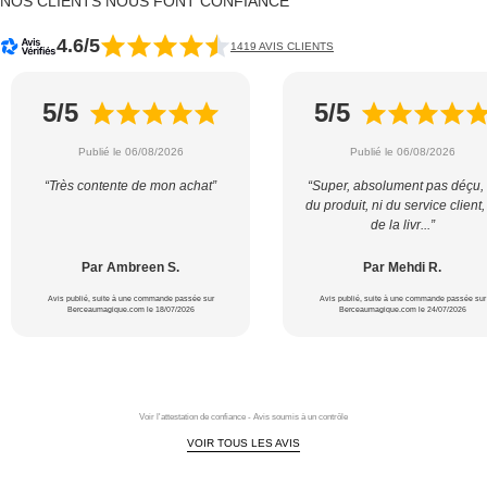
NOS CLIENTS NOUS FONT CONFIANCE
4.6/5
1419 AVIS CLIENTS
5/5
5/5
Publié le 06/08/2026
Publié le 06/08/2026
“Très contente de mon achat”
“Super, absolument pas déçu, 
du produit, ni du service client,
de la livr...”
Par Ambreen S.
Par Mehdi R.
Avis publié, suite à une commande passée sur
Avis publié, suite à une commande passée sur
Berceaumagique.com le 18/07/2026
Berceaumagique.com le 24/07/2026
Voir l'attestation de confiance - Avis soumis à un contrôle
VOIR TOUS LES AVIS