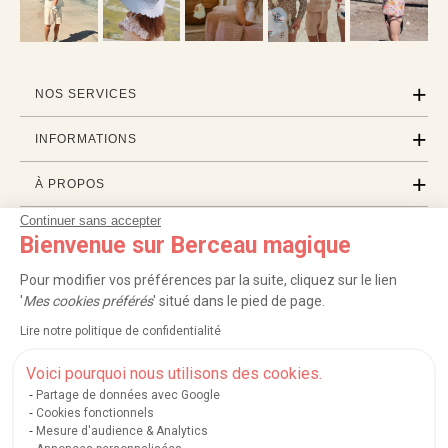
NOS SERVICES
INFORMATIONS
À PROPOS
Continuer sans accepter
PROFESSIONNELS
Bienvenue sur Berceau magique
LISTES CADEAUX
Pour modifier vos préférences par la suite, cliquez sur le lien
'
Mes cookies préférés
' situé dans le pied de page.
Lire notre politique de confidentialité
|
|
|
|
Carte cadeau
Retour 100 jours
Moyens de paiement
Zones et frais de livraison
|
|
|
|
Service après-vente
FAQ
Rappels de produits
Protection des données
Voici pourquoi nous utilisons des cookies.
|
|
Mentions légales et crédits
Conditions générales de ventes
Mes cookies
Partage de données avec Google
Cookies fonctionnels
Nos moyens de paiement sécurisés
Mesure d'audience & Analytics