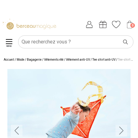
0
MENU
Accueil
/
Mode / Bagagerie
/
Vêtements été
/
Vêtement anti-UV
/
Tee shirt anti-UV
/
Tee-shirt anti-UV manches longues Rayures & crabes (12-24 mois)