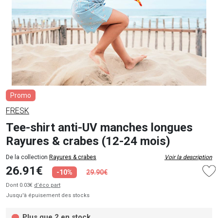
Promo
FRESK
Tee-shirt anti-UV manches longues
Rayures & crabes (12-24 mois)
De la collection
Rayures & crabes
Voir la description
26.91€
-10%
29.90€
Dont 0.03€
d’éco part
Jusqu'à épuisement des stocks
Plus que 2 en stock