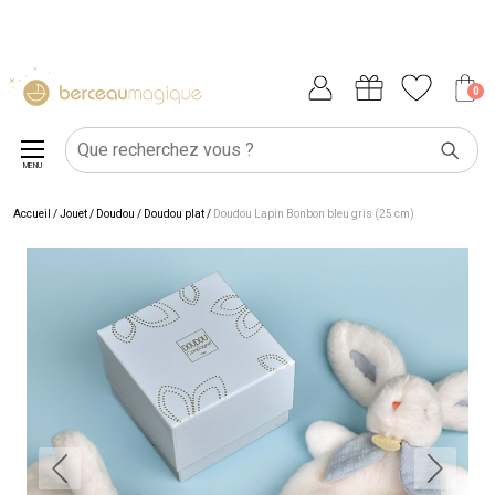
0
MENU
Accueil
/
Jouet
/
Doudou
/
Doudou plat
/
Doudou Lapin Bonbon bleu gris (25 cm)