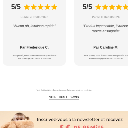
5/5
5/5
Publié le 05/08/2026
Publié le 04/08/2026
“Aucun pb, livraison rapide”
“Produit impeccable, livraiso
rapide et soignée”
Par Frederique C.
Par Caroline M.
Avis publié, suite à une commande passée sur
Avis publié, suite à une commande passée sur
Berceaumagique.com le 20/07/2026
Berceaumagique.com le 22/07/2026
Voir l'attestation de confiance - Avis soumis à un contrôle
VOIR TOUS LES AVIS