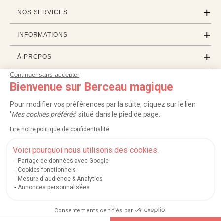
NOS SERVICES
INFORMATIONS
À PROPOS
Continuer sans accepter
PROFESSIONNELS
Bienvenue sur Berceau magique
LISTES CADEAUX
Pour modifier vos préférences par la suite, cliquez sur le lien
'
Mes cookies préférés
' situé dans le pied de page.
Lire notre politique de confidentialité
|
|
|
|
Carte cadeau
Retour 100 jours
Moyens de paiement
Zones et frais de livraison
|
|
|
|
Service après-vente
FAQ
Rappels de produits
Protection des données
Voici pourquoi nous utilisons des cookies.
|
|
Mentions légales et crédits
Conditions générales de ventes
Mes cookies
Partage de données avec Google
Cookies fonctionnels
Nos moyens de paiement sécurisés
Mesure d'audience & Analytics
Annonces personnalisées
Consentements certifiés par
Berceau magique
.
Exauceur de souhaits
© 2004-2026