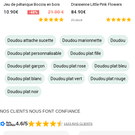
Jeu de pétanque Boccia en bois
Draisienne Little Pink Flowers
10.90€
21.00 €
84.90€
-48%
En stock
Doudou attache sucette
Doudou marionnette
Doudou
Doudou plat personnalisable
Doudou plat fille
Doudou plat garçon
Doudou plat rose
Doudou plat bleu
Doudou plat blanc
Doudou plat vert
Doudou plat rouge
Doudou plat noir
NOS CLIENTS NOUS FONT CONFIANCE
4.6/5
1423 AVIS CLIENTS