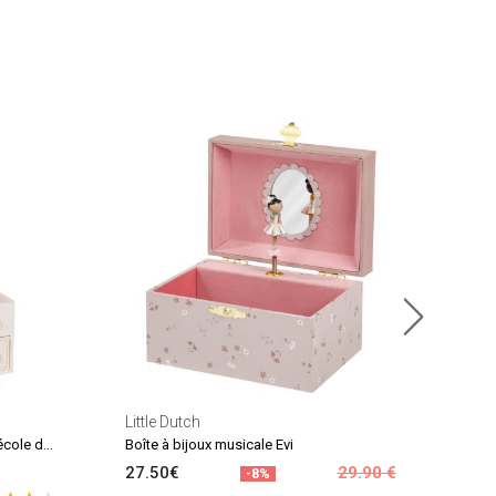
Trou
21.
En sto
Little Dutch
Boîte à bijoux musicale La petite école de danse
Boîte à bijoux musicale Evi
27.50€
29.90 €
-8%