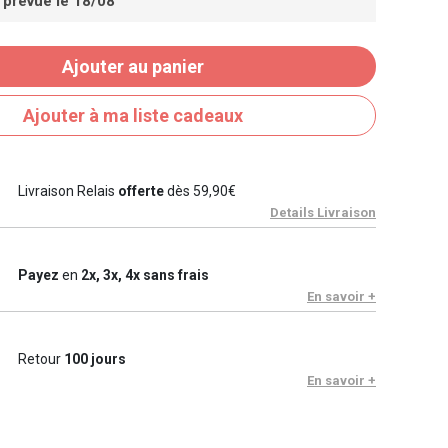
 prévue le 18/08
Ajouter au panier
Ajouter à ma liste cadeaux
Livraison Relais
offerte
dès 59,90€
Details Livraison
Payez
en
2x, 3x, 4x sans frais
En savoir +
Retour
100 jours
En savoir +