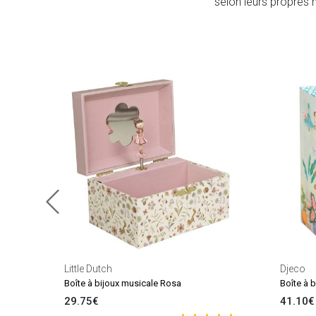
selon leurs propres 
Little Dutch
Djeco
Boîte à bijoux musicale Rosa
Boîte à b
29.75€
41.10€