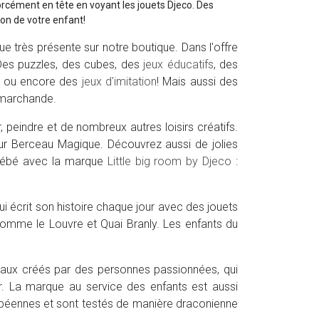
orcément en tête en voyant les jouets Djeco. Des
tion de votre enfant!
e très présente sur notre boutique. Dans l'offre
Des puzzles, des cubes, des
jeux éducatifs
, des
ou encore des
jeux d'imitation
! Mais aussi des
a marchande.
 peindre et de nombreux autres loisirs créatifs.
 sur Berceau Magique. Découvrez aussi de jolies
 bébé avec la marque
Little big room by Djeco
:
ui écrit son histoire chaque jour avec des jouets
omme le Louvre et Quai Branly. Les enfants du
iginaux créés par des personnes passionnées, qui
ir. La marque au service des enfants est aussi
ropéennes et sont testés de manière draconienne