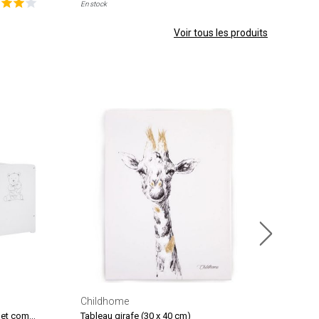
En stock
Voir tous les produits
Mimi
Stick
33.
En sto
Childhome
Pack duo lit bébé têtes panneaux et commode à langer Teddy
Tableau girafe (30 x 40 cm)