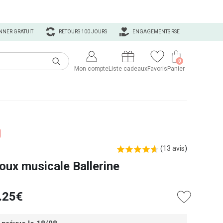
NNER GRATUIT
RETOURS 100 JOURS
ENGAGEMENTS RSE
0
Mon compte
Liste cadeaux
Favoris
Panier
(
13 avis
)
joux musicale Ballerine
.25€