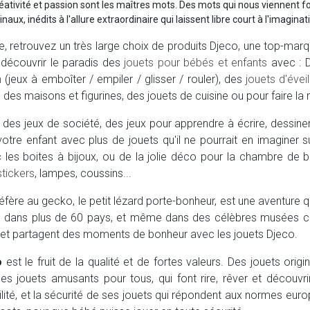
éativité et passion sont les maîtres mots. Des mots qui nous viennent f
naux, inédits à l'allure extraordinaire qui laissent libre court à l'imagina
 retrouvez un très large choix de produits Djeco, une top-marqu
découvrir le paradis des
jouets pour bébés et enfants
avec : 
n
(jeux à emboîter / empiler / glisser / rouler), des
jouets d'éveil
, des maisons et figurines, des jouets de cuisine ou pour faire l
 des jeux de société, des jeux pour apprendre à écrire, dessiner,
votre enfant avec plus de jouets qu'il ne pourrait en imaginer
 les boites à bijoux, ou de la jolie déco pour la chambre de
stickers
, lampes, coussins...
éfère au gecko, le petit lézard porte-bonheur, est une aventure q
és dans plus de 60 pays, et même dans des célèbres musées c
 et partagent des moments de bonheur avec les jouets Djeco.
o
est le fruit de la qualité et de fortes valeurs. Des jouets or
es jouets amusants pour tous, qui font rire, rêver et découvr
ilité, et la sécurité de ses jouets qui répondent aux normes eu