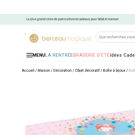
Le plus grand choix de puériculture et cadeaux pour bébé et maman
LA RENTRÉE
BRADERIE D'ÉTÉ
Idées Cad
MENU
Accueil
/
Maison
/
Décoration
/
Objet décoratif
/
Boîte à bijoux
/
Boî