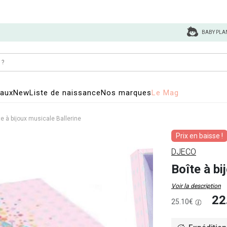
BABY PLA
eaux
New
Liste de naissance
Nos marques
Le Mag
te à bijoux musicale Ballerine
Prix en baisse !
DJECO
Boîte à bi
Voir la description
22
25.10€