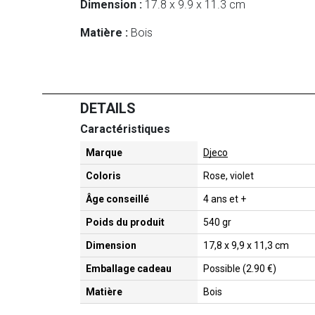
Dimension :
17.8 x 9.9 x 11.3 cm
Matière :
Bois
DETAILS
Caractéristiques
Marque
Djeco
Coloris
Rose, violet
Âge conseillé
4 ans et +
Poids du produit
540 gr
Dimension
17,8 x 9,9 x 11,3 cm
Emballage cadeau
Possible (2.90 €)
Matière
Bois