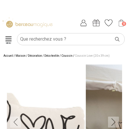
0
MENU
Accueil
/
Maison
/
Décoration
/
Déco textile
/
Coussin
/
Coussin Love (20 x 39 cm)