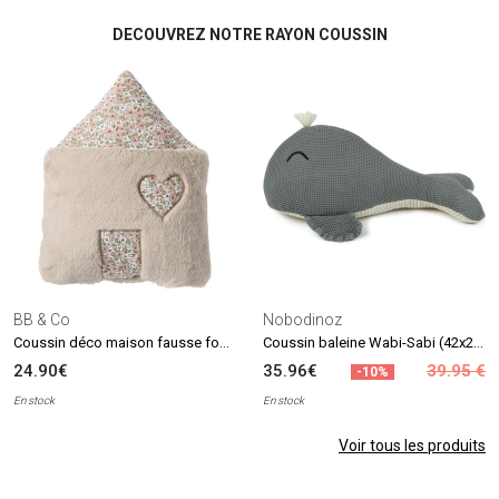
DECOUVREZ NOTRE RAYON COUSSIN
BB & Co
Nobodinoz
Coussin déco maison fausse fourrure angora Afternoon Tea
Coussin baleine Wabi-Sabi (42x20 cm)
24.90€
35.96€
39.95 €
-10%
En stock
En stock
Voir tous les produits