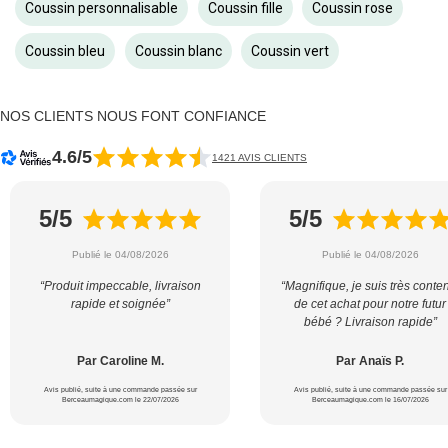
Coussin personnalisable
Coussin fille
Coussin rose
Coussin bleu
Coussin blanc
Coussin vert
NOS CLIENTS NOUS FONT CONFIANCE
4.6/5
1421 AVIS CLIENTS
5/5
5/5
Publié le 04/08/2026
Publié le 04/08/2026
“Produit impeccable, livraison
“Magnifique, je suis très conte
rapide et soignée”
de cet achat pour notre futur
bébé ? Livraison rapide”
Par Caroline M.
Par Anaïs P.
Avis publié, suite à une commande passée sur
Avis publié, suite à une commande passée sur
Berceaumagique.com le 22/07/2026
Berceaumagique.com le 16/07/2026