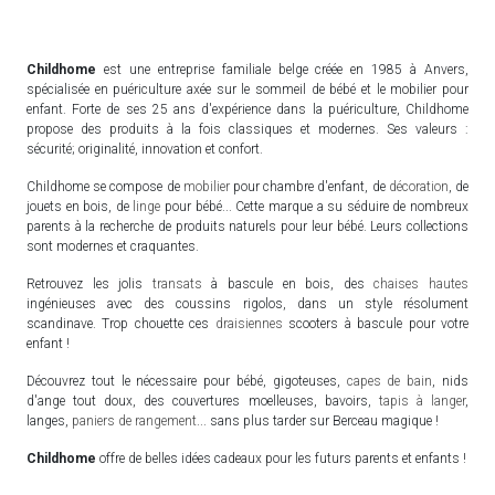
Childhome
est une entreprise familiale belge créée en 1985 à Anvers,
spécialisée en puériculture axée sur le sommeil de bébé et le mobilier pour
enfant. Forte de ses 25 ans d'expérience dans la puériculture, Childhome
propose des produits à la fois classiques et modernes. Ses valeurs :
sécurité; originalité, innovation et confort.
Childhome se compose de
mobilier
pour chambre d'enfant, de
décoration
, de
jouets en bois, de
linge
pour bébé... Cette marque a su séduire de nombreux
parents à la recherche de produits naturels pour leur bébé. Leurs collections
sont modernes et craquantes.
Retrouvez les jolis
transats
à bascule en bois, des
chaises hautes
ingénieuses avec des coussins rigolos, dans un style résolument
scandinave. Trop chouette ces
draisiennes
scooters à bascule pour votre
enfant !
Découvrez tout le nécessaire pour bébé, gigoteuses,
capes de bain
, nids
d'ange tout doux, des couvertures moelleuses, bavoirs,
tapis à langer
,
langes,
paniers de rangement
... sans plus tarder sur Berceau magique !
Childhome
offre de belles idées cadeaux pour les futurs parents et enfants !