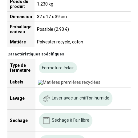
Poids du
1.230 kg
produit
Dimension
32 x 17 x 39 cm
Emballage
Possible (2.90 €)
cadeau
Matière
Polyester recyclé, coton
Caractéristiques spécifiques
Type de
Fermeture éclair
fermeture
Labels
Laver avec un chiffon humide
Lavage
Séchage à l'air libre
Sechage