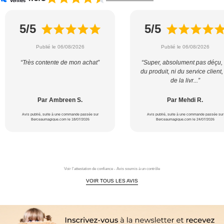
5/5
5/5
Publié le 06/08/2026
Publié le 06/08/2026
“Très contente de mon achat”
“Super, absolument pas déçu, 
du produit, ni du service client,
de la livr...”
Par Ambreen S.
Par Mehdi R.
Avis publié, suite à une commande passée sur
Avis publié, suite à une commande passée sur
Berceaumagique.com le 18/07/2026
Berceaumagique.com le 24/07/2026
Voir l'attestation de confiance - Avis soumis à un contrôle
VOIR TOUS LES AVIS