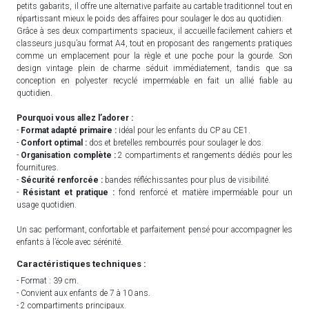
petits gabarits, il offre une alternative parfaite au cartable traditionnel tout en
répartissant mieux le poids des affaires pour soulager le dos au quotidien.
Grâce à ses deux compartiments spacieux, il accueille facilement cahiers et
classeurs jusqu’au format A4, tout en proposant des rangements pratiques
comme un emplacement pour la règle et une poche pour la gourde. Son
design vintage plein de charme séduit immédiatement, tandis que sa
conception en polyester recyclé imperméable en fait un allié fiable au
quotidien.
Pourquoi vous allez l’adorer :
-
Format adapté primaire :
idéal pour les enfants du CP au CE1.
-
Confort optimal :
dos et bretelles rembourrés pour soulager le dos.
-
Organisation complète :
2 compartiments et rangements dédiés pour les
fournitures.
-
Sécurité renforcée :
bandes réfléchissantes pour plus de visibilité.
-
Résistant et pratique :
fond renforcé et matière imperméable pour un
usage quotidien.
Un sac performant, confortable et parfaitement pensé pour accompagner les
enfants à l’école avec sérénité.
Caractéristiques techniques :
- Format : 39 cm.
- Convient aux enfants de 7 à 10 ans.
- 2 compartiments principaux.