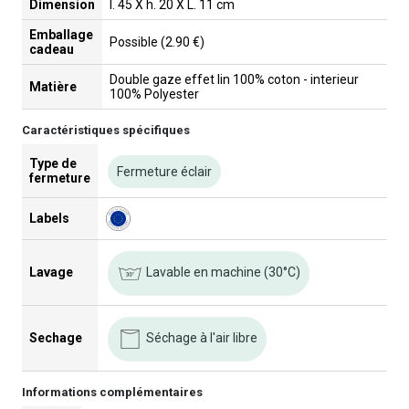
Dimension
l. 45 X h. 20 X L. 11 cm
Emballage
Possible (2.90 €)
cadeau
Double gaze effet lin 100% coton - interieur
Matière
100% Polyester
Caractéristiques spécifiques
Type de
Fermeture éclair
fermeture
Labels
Lavable en machine (30°C)
Lavage
Séchage à l'air libre
Sechage
Informations complémentaires