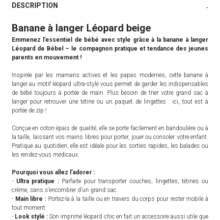
DESCRIPTION
-
Banane à langer Léopard beige
Emmenez l’essentiel de bébé avec style grâce à la banane à langer
Léopard de Bébel – le compagnon pratique et tendance des jeunes
parents en mouvement !
Inspirée par les mamans actives et les papas modernes, cette banane à
langer au motif léopard ultra-stylé vous permet de garder les indispensables
de bébé toujours à portée de main. Plus besoin de trier votre grand sac à
langer pour retrouver une tétine ou un paquet de lingettes : ici, tout est à
portée de zip !
Conçue en coton épais de qualité, elle se porte facilement en bandoulière ou à
la taille, laissant vos mains libres pour porter, jouer ou consoler votre enfant.
Pratique au quotidien, elle est idéale pour les sorties rapides, les balades ou
les rendez-vous médicaux.
Pourquoi vous allez l’adorer :
-
Ultra pratique :
Parfaite pour transporter couches, lingettes, tétines ou
crème, sans s’encombrer d’un grand sac.
-
Main libre :
Portez-la à la taille ou en travers du corps pour rester mobile à
tout moment.
-
Look stylé :
Son imprimé léopard chic en fait un accessoire aussi utile que