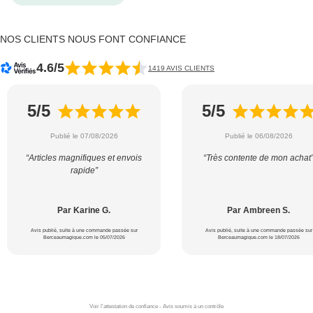
NOS CLIENTS NOUS FONT CONFIANCE
4.6/5
1419 AVIS CLIENTS
5/5
5/5
Publié le 07/08/2026
Publié le 06/08/2026
“Articles magnifiques et envois
“Très contente de mon achat
rapide”
Par Karine G.
Par Ambreen S.
Avis publié, suite à une commande passée sur
Avis publié, suite à une commande passée sur
Berceaumagique.com le 05/07/2026
Berceaumagique.com le 18/07/2026
Voir l'attestation de confiance - Avis soumis à un contrôle