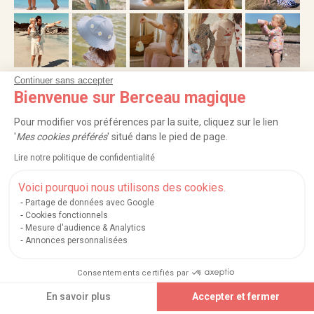
Continuer sans accepter
Bienvenue sur Berceau magique
NOS SERVICES
Pour modifier vos préférences par la suite, cliquez sur le lien
INFORMATIONS
'
Mes cookies préférés
' situé dans le pied de page.
Lire notre politique de confidentialité
À PROPOS
Voici pourquoi nous utilisons des cookies.
PROFESSIONNELS
Partage de données avec Google
Cookies fonctionnels
Mesure d'audience & Analytics
LISTES CADEAUX
Annonces personnalisées
Consentements certifiés par
|
|
|
|
Carte cadeau
Retour 100 jours
Moyens de paiement
Zones et frais de livraison
Ajouter au panier
En savoir plus
Accepter et fermer
|
|
|
|
Service après-vente
FAQ
Rappels de produits
Protection des données
|
|
Mentions légales et crédits
Conditions générales de ventes
Mes cookies