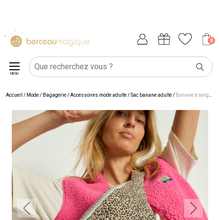
0
MENU
Accueil
/
Mode / Bagagerie
/
Accessoires mode adulte
/
Sac banane adulte
/
Banane à langer Léopard beige