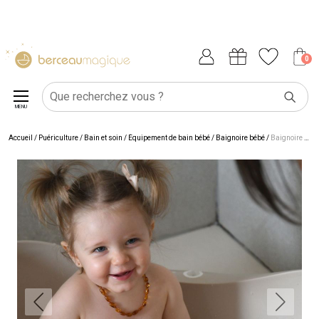
0
MENU
Accueil
/
Puériculture
/
Bain et soin
/
Équipement de bain bébé
/
Baignoire bébé
/
Baignoire Camélé’O Terre d'argile