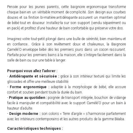
Pensée pour les jeunes parents, cette baignoire ergonomique transforme
chaque bain en un véritable moment de complicité. Son design aux courbes
douces et sa finition bi-matière antidérapante assurent un maintien optimal
de bébé tout en douceur. Installez-la sur son support (vendu séparément ou
en pack) et profitez d’une hauteur de bain confortable qui préserve votre dos.
Imaginez votre tout-petit plongé dans une bulle de sérénité, bien maintenu et
en confiance… Grâce à son revêtement doux et chaleureux, la Baignoire
Camélé’O enveloppe bébé dès les premiers jours dans un cocon rassurant.
Parfaite pour les premiers bains à la maison, elle s’intègre facilement dans la
salle de bain ou sur une table à langer.
Pourquoi vous allez l’adorer :
-
Antidérapante et sécurisée :
grâce à son intérieur texturé qui limite les
glissades et offre une meilleure stabilité.
-
Forme ergonomique :
adaptée à la morphologie de bébé, elle assure
confort et soutien pendant toute la durée du bain.
-
Pratique au quotidien :
poignée de transport intégrée, bouchon de vidange
facile à manipuler et compatibilité avec le support Camélé’O pour un bain à
hauteur d’adulte.
-
Design moderne :
son coloris « Terre d’argile » s’harmonise parfaitement
avec les intérieurs contemporains et les autres produits de la gamme Béaba.
Caractéristiques techniques :