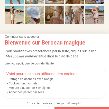
Continuer sans accepter
NOS SERVICES
Bienvenue sur Berceau magique
INFORMATIONS
Pour modifier vos préférences par la suite, cliquez sur le lien
'
Mes cookies préférés
' situé dans le pied de page.
À PROPOS
Lire notre politique de confidentialité
PROFESSIONNELS
Voici pourquoi nous utilisons des cookies.
Partage de données avec Google
LISTES CADEAUX
Cookies fonctionnels
Mesure d'audience & Analytics
Annonces personnalisées
|
|
|
|
Carte cadeau
Retour 100 jours
Moyens de paiement
Zones et frais de livraison
Consentements certifiés par
|
|
|
|
Service après-vente
FAQ
Rappels de produits
Protection des données
|
|
Mentions légales et crédits
Conditions générales de ventes
Mes cookies