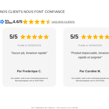
NOS CLIENTS NOUS FONT CONFIANCE
4.6/5
1423 AVIS CLIENTS
5/5
5/5
Publié le 05/08/2026
Publié le 04/08/2026
“Aucun pb, livraison rapide”
“Produit impeccable, livraiso
rapide et soignée”
Par Frederique C.
Par Caroline M.
Avis publié, suite à une commande passée sur
Avis publié, suite à une commande passée sur
Berceaumagique.com le 20/07/2026
Berceaumagique.com le 22/07/2026
Voir l'attestation de confiance - Avis soumis à un contrôle