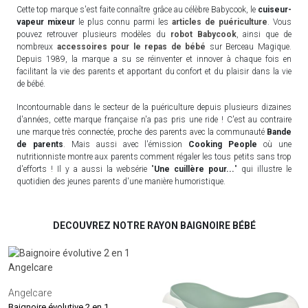
Cette top marque s'est faite connaître grâce au célèbre Babycook, le
cuiseur-
vapeur mixeur
le plus connu parmi les
articles de puériculture
. Vous
pouvez retrouver plusieurs modèles du
robot Babycook
, ainsi que de
nombreux
accessoires pour le repas de bébé
sur Berceau Magique.
Depuis 1989, la marque a su se réinventer et innover à chaque fois en
facilitant la vie des parents et apportant du confort et du plaisir dans la vie
de bébé.
Incontournable dans le secteur de la puériculture depuis plusieurs dizaines
d'années, cette marque française n'a pas pris une ride ! C'est au contraire
une marque très connectée, proche des parents avec la communauté
Bande
de parents
. Mais aussi avec l'émission
Cooking People
où une
nutritionniste montre aux parents comment régaler les tous petits sans trop
d'efforts ! Il y a aussi la websérie "
Une cuillère pour...
" qui illustre le
quotidien des jeunes parents d'une manière humoristique.
DECOUVREZ NOTRE RAYON BAIGNOIRE BÉBÉ
Angelcare
Baignoire évolutive 2 en 1