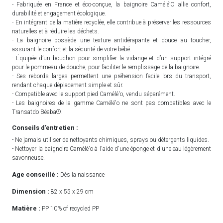
- Fabriquée en France et éco-conçue, la baignoire Camélé’O allie confort,
durabilité et engagement écologique.
- En intégrant de la matière recyclée, elle contribue à préserver les ressources
naturelles et à réduire les déchets.
- La baignoire possède une texture antidérapante et douce au toucher,
assurant le confort et la sécurité de votre bébé.
- Équipée d’un bouchon pour simplifier la vidange et d’un support intégré
pour le pommeau de douche, pour faciliter le remplissage de la baignoire.
- Ses rebords larges permettent une préhension facile lors du transport,
rendant chaque déplacement simple et sûr.
- Compatible avec le support pied Camélé'o, vendu séparément.
- Les baignoires de la gamme Camélé'o ne sont pas compatibles avec le
Transatdo Béaba®.
Conseils d’entretien :
- Ne jamais utiliser de nettoyants chimiques, sprays ou détergents liquides.
- Nettoyer la baignoire Camélé'o à l'aide d'une éponge et d'une eau légèrement
savonneuse.
Age conseillé :
Dès la naissance
Dimension :
82 x 55 x 29 cm
Matière :
PP 10% of recycled PP