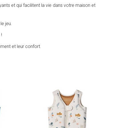
nts et qui facilitent la vie
dans votre maison et
le jeu.
 !
ment et leur confort.
BBL
Gilet
39.
En sto