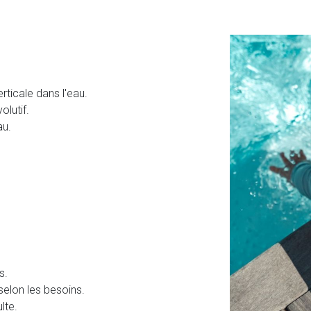
erticale dans l'eau.
olutif.
au.
s.
 selon les besoins.
lte.