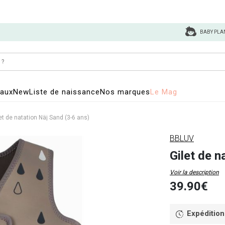
BABY PLA
eaux
New
Liste de naissance
Nos marques
Le Mag
et de natation Näj Sand (3-6 ans)
BBLUV
Gilet de n
Voir la description
39.90€
Expédition