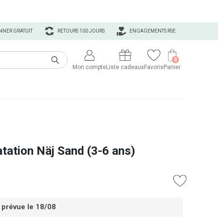
NNER GRATUIT
RETOURS 100 JOURS
ENGAGEMENTS RSE
0
Mon compte
Liste cadeaux
Favoris
Panier
atation Näj Sand (3-6 ans)
 prévue le 18/08