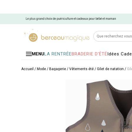
Le plus grand choix de puériculture et cadeaux pour bébé et maman
LA RENTRÉE
BRADERIE D'ÉTÉ
Idées Cad
MENU
Accueil
/
Mode / Bagagerie
/
Vêtements été
/
Gilet de natation
/
Gil