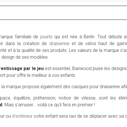
arque familiale de
jouets
qui est née à Berlin. Tout débute a
isé dans la création de
draisienne
et de vélos haut de gam
urité et à la qualité de ses produits. Les valeurs de la marque s'a
u design de ses modèles.
rentissage par le jeu
est essentiel, Banwood puise les designs 
ort pour offrir le meilleur à vos enfants.
s, la marque propose également des casques pour draisienne afin 
pace, équilibre, préhension, notion de vitesse, sont les é
d
. Mais s'amuser... voilà ce qu'il fera en premier !
ieur ou
d'extérieur
votre enfant sera ravi de se déplacer avec sa dr