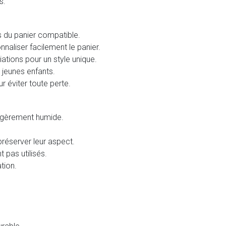
s.
s du panier compatible.
nnaliser facilement le panier.
ations pour un style unique.
s jeunes enfants.
r éviter toute perte.
légèrement humide.
 préserver leur aspect.
 pas utilisés.
ation.