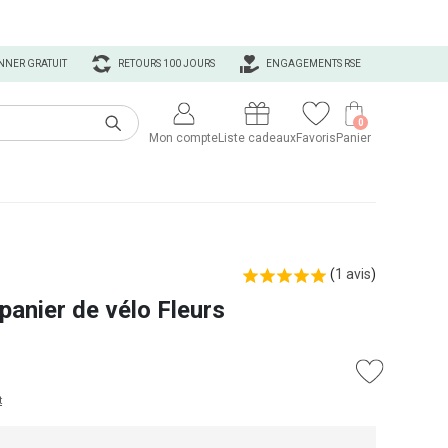
NNER GRATUIT
RETOURS 100 JOURS
ENGAGEMENTS RSE
0
Mon compte
Liste cadeaux
Favoris
Panier
(
1 avis
)
panier de vélo Fleurs
t