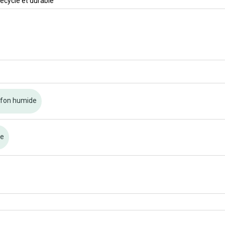
ecyclé et durable
ffon humide
re