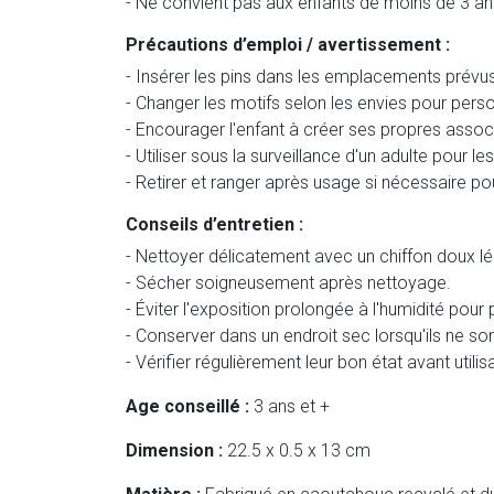
- Ne convient pas aux enfants de moins de 3 an
Précautions d’emploi / avertissement :
- Insérer les pins dans les emplacements prévu
- Changer les motifs selon les envies pour perso
- Encourager l'enfant à créer ses propres associ
- Utiliser sous la surveillance d'un adulte pour le
- Retirer et ranger après usage si nécessaire pou
Conseils d’entretien :
- Nettoyer délicatement avec un chiffon doux 
- Sécher soigneusement après nettoyage.
- Éviter l'exposition prolongée à l'humidité pour
- Conserver dans un endroit sec lorsqu'ils ne sont
- Vérifier régulièrement leur bon état avant utilis
Age conseillé :
3 ans et +
Dimension :
22.5 x 0.5 x 13 cm