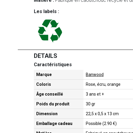
Matière :
Fabriqué en caoutchouc recyclé et d
Les labels :
DETAILS
Caractéristiques
Marque
Banwood
Coloris
Rose, écru, orange
Âge conseillé
3 ans et +
Poids du produit
30 gr
Dimension
22,5 x 0,5 x 13 cm
Emballage cadeau
Possible (2.90 €)