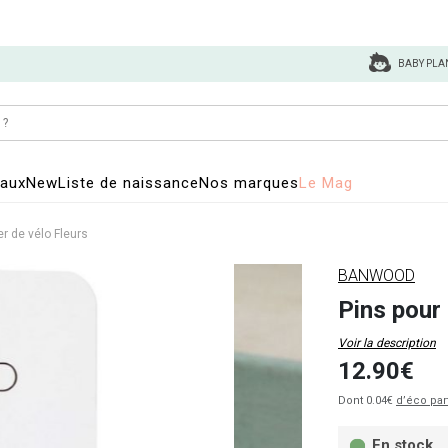
BABY PLA
eaux
New
Liste de naissance
Nos marques
Le Mag
er de vélo Fleurs
BANWOOD
Pins pour 
Voir la description
12.90€
Dont 0.04€
d’éco par
En stock