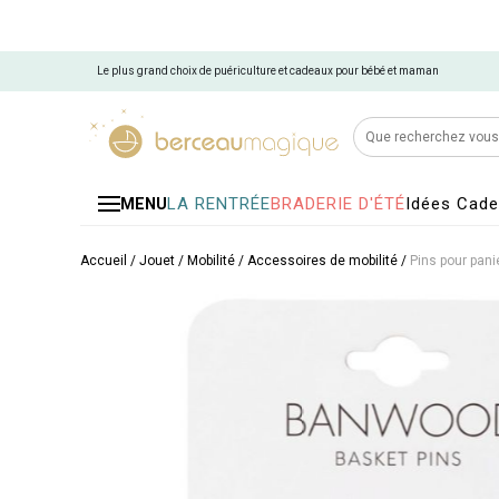
Le plus grand choix de puériculture et cadeaux pour bébé et maman
LA RENTRÉE
BRADERIE D'ÉTÉ
Idées Cad
MENU
Accueil
/
Jouet
/
Mobilité
/
Accessoires de mobilité
/
Pins pour pani