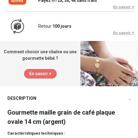
Payez
en
2x, 3x, 4x sans frais
En savoir +
Retour
100 jours
En savoir +
Comment choisir une chaîne ou une
gourmette bébé ?
En savoir +
DESCRIPTION
-
Gourmette maille grain de café plaque
ovale 14 cm (argent)
Caractéristiques techniques :