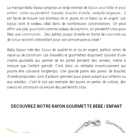
La marque Baby bijoux propose un large éventail de
bijoux pour bébé et pour
enfant
:
collier
ou
pendentif
,
bracelet
,
boucles d'oreille
,
médaille religieuse
... Il
est facile de trouver son bonheur, en or jaune, en or blanc ou en argent. Les
bijoux sont le cadeau idéal dans de nombreuses circonstances. On peut
offrir une jolie
gourmette
comme cadeau de
baptême
, un pendentif croix pour
fêter une
communion
... Des petites puces d'oreille en forme de
coccinelle
ou
de
tortue
raviront votre enfant pour son anniversaire ou Noël !
Baby bijoux crée des
bijoux
de qualité en or ou en argent, parfois ornés de
nacre ou de zirconium. Les bracelets et gourmettes disposent souvent d'une
chaîne ajustable qui permet de les porter pendant des années, même à
mesure que l'enfant grandit. C'est donc un véritable investissement qui
pourra être conservé longtemps. Une grande partie des paires de boucles
d'oreille proposées sont d'ailleurs pensées pour plaire autant aux enfants ou
aux adultes ; c'est le cas par exemple des puces en perles de culture, des
coeurs en zirconium ou encore des pendentifs croix.
DECOUVREZ NOTRE RAYON GOURMETTE BÉBÉ / ENFANT