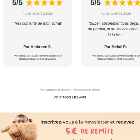
5/5
5/5
Publié le 06/08/2026
Publié le 06/08/2026
“Très contente de mon achat”
“Super, absolument pas déçu, 
du produit, ni du service client,
de la livr...”
Par Ambreen S.
Par Mehdi R.
Avis publié, suite à une commande passée sur
Avis publié, suite à une commande passée sur
Berceaumagique.com le 18/07/2026
Berceaumagique.com le 24/07/2026
Voir l'attestation de confiance - Avis soumis à un contrôle
VOIR TOUS LES AVIS