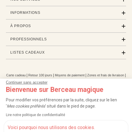
INFORMATIONS
À PROPOS
PROFESSIONNELS
LISTES CADEAUX
|
|
|
|
Carte cadeau
Retour 100 jours
Moyens de paiement
Zones et frais de livraison
|
|
|
|
Service après-vente
FAQ
Rappels de produits
Protection des données
Continuer sans accepter
|
|
Mentions légales et crédits
Conditions générales de ventes
Mes cookies
Bienvenue sur Berceau magique
Nos moyens de paiement sécurisés
Pour modifier vos préférences par la suite, cliquez sur le lien
'
Mes cookies préférés
' situé dans le pied de page.
Lire notre politique de confidentialité
Berceau magique
.
Exauceur de souhaits
© 2004-2026
Voici pourquoi nous utilisons des cookies.
Un site édité par
Mégara