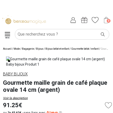
0
MENU
Accueil
/
Mode / Bagagerie
/
Bijoux
/
Bijoux bébé et enfant
/
Gourmette bébé / enfant
/
Gourmette maille grain de café plaque ovale 14 cm (argent)
BABY BIJOUX
Gourmette maille grain de café plaque
ovale 14 cm (argent)
Voir la description
91.25€
ou
2x 45,62€
-
sans frais avec