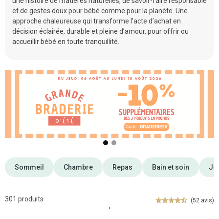
une histoire de matières naturelles, de savoir-faire responsable
et de gestes doux pour bébé comme pour la planète. Une
approche chaleureuse qui transforme l’acte d’achat en
décision éclairée, durable et pleine d’amour, pour offrir ou
accueillir bébé en toute tranquillité.
❮
❯
Sommeil
Chambre
Repas
Bain et soin
Jou
301 produits
(52 avis)
'