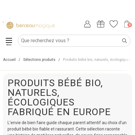
0
MENU
Accueil
/
Sélections produits
/
Produits bébé bio, naturels, écologiques
PRODUITS BÉBÉ BIO,
NATURELS,
ÉCOLOGIQUES
FABRIQUÉ EN EUROPE
L’envie de bien faire guide chaque parent attentif au choix d’un
produit bébé bio fiable et rassurant. Cette sélection raconte