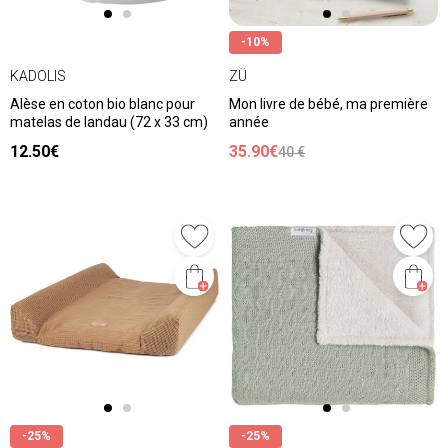
-10%
KADOLIS
ZÜ
Alèse en coton bio blanc pour
Mon livre de bébé, ma première
matelas de landau (72 x 33 cm)
année
12.50€
35.90€
40 €
-25%
-25%