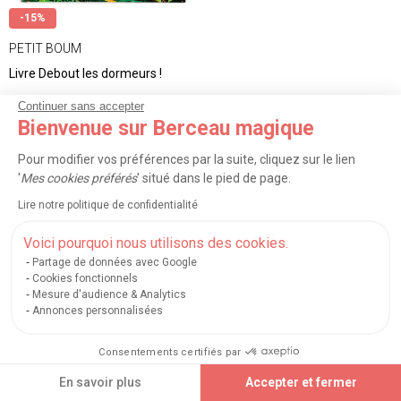
-15%
PETIT BOUM
Livre Debout les dormeurs !
Continuer sans accepter
11.47€
13.50 €
Bienvenue sur Berceau magique
Pour modifier vos préférences par la suite, cliquez sur le lien
Vous avez vu
60
articles sur 301
'
Mes cookies préférés
' situé dans le pied de page.
Lire notre politique de confidentialité
Afficher plus d’articles
Voici pourquoi nous utilisons des cookies.
Partage de données avec Google
Cookies fonctionnels
<
1
2
3
...
6
>
Mesure d'audience & Analytics
Annonces personnalisées
TRIER
FILTRER (1)
Consentements certifiés par
En savoir plus
Accepter et fermer