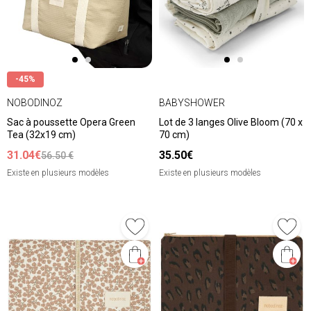
-45%
NOBODINOZ
BABYSHOWER
Sac à poussette Opera Green
Lot de 3 langes Olive Bloom (70 x
Tea (32x19 cm)
70 cm)
31.04€
35.50€
56.50 €
Existe en plusieurs modèles
Existe en plusieurs modèles