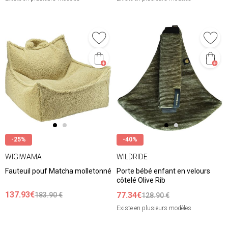
-25%
-40%
WIGIWAMA
WILDRIDE
Fauteuil pouf Matcha molletonné
Porte bébé enfant en velours
côtelé Olive Rib
137.93€
77.34€
183.90 €
128.90 €
Existe en plusieurs modèles