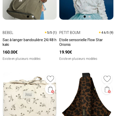
BEBEL
PETIT BOUM
★
★
5/5 (1)
4.6/5 (9)
Sac à langer bandoulière 24/48 h
Etoile sensorielle Flow Star
kaki
Orionis
160.00€
19.90€
Existe en plusieurs modèles
Existe en plusieurs modèles